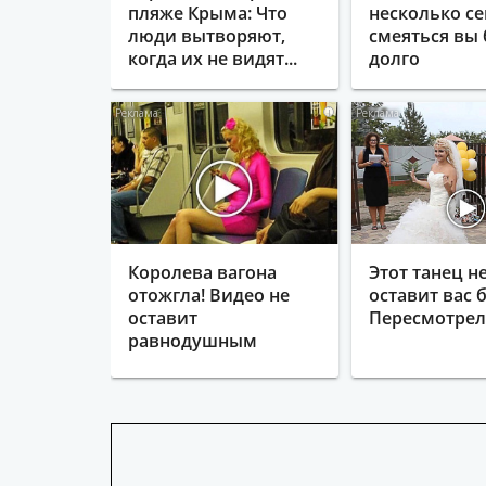
пляже Крыма: Что
несколько се
люди вытворяют,
смеяться вы 
когда их не видят...
долго
i
Королева вагона
Этот танец н
отожгла! Видео не
оставит вас б
оставит
Пересмотрела
равнодушным