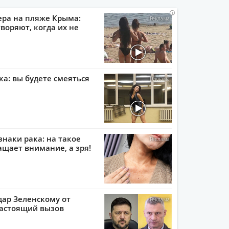
i
i
i
i
ера на пляже Крыма:
воряют, когда их не
ка: вы будете смеяться
наки рака: на такое
ащает внимание, а зря!
ар Зеленскому от
настоящий вызов