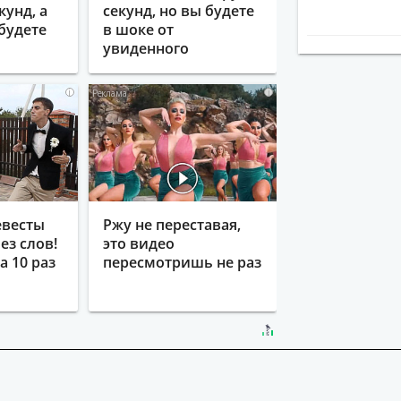
кунд, а
секунд, но вы будете
будете
в шоке от
увиденного
i
i
евесты
Ржу не переставая,
ез слов!
это видео
 10 раз
пересмотришь не раз