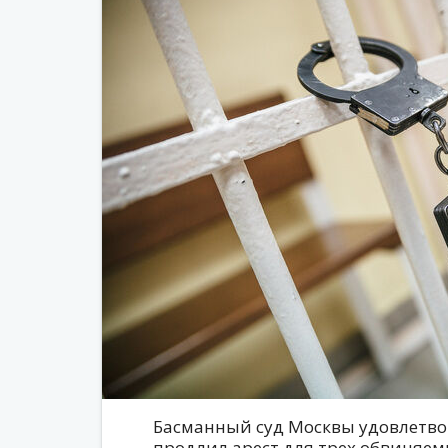
Басманный суд Москвы удовлетво
продлил арест для трех обвиняемы