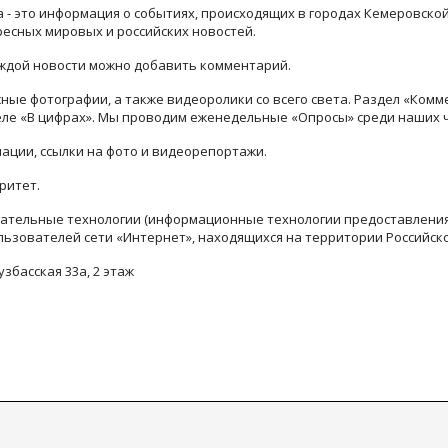
ра - это информация о событиях, происходящих в городах Кемеровско
ресных мировых и российских новостей.
каждой новости можно добавить комментарий.
ые фотографии, а также видеоролики со всего света. Раздел «Комм
деле «В цифрах». Мы проводим еженедельные «Опросы» среди наших 
ации, ссылки на фото и видеорепортажи.
ритет.
тельные технологии (информационные технологии предоставления 
льзователей сети «Интернет», находящихся на территории Российск
узбасская 33а, 2 этаж