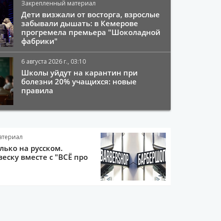
Закрепленный материал
Дети визжали от восторга, взрослые
забывали дышать: в Кемерове
прогремела премьера "Шоколадной
фабрики"
6 августа 2026 г., 03:10
Школы уйдут на карантин при
болезни 20% учащихся: новые
правила
атериал
олько на русском.
еску вместе с "ВСЁ про