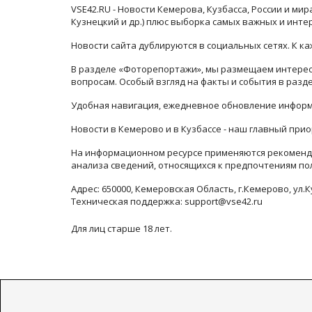
VSE42.RU - Новости Кемерова, Кузбасса, России и ми
Кузнецкий и др.) плюс выборка самых важных и инте
Новости сайта дублируются в социальных сетях. К 
В разделе «Фоторепортажи», мы размещаем интересн
вопросам. Особый взгляд на факты и события в раз
Удобная навигация, ежедневное обновление информ
Новости в Кемерово и в Кузбассе - наш главный прио
На информационном ресурсе применяются рекоменда
анализа сведений, относящихся к предпочтениям по
Адрес: 650000, Кемеровская Область, г.Кемерово, ул.К
Техническая поддержка: support@vse42.ru
Для лиц старше 18 лет.