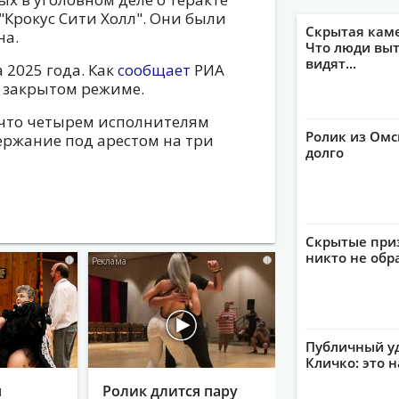
"Крокус Сити Холл". Они были
Скрытая кам
на.
Что люди выт
видят...
 2025 года. Как
сообщает
РИА
в закрытом режиме.
 что четырем исполнителям
Ролик из Омс
ержание под арестом на три
долго
Скрытые приз
никто не обр
i
i
Публичный уд
Кличко: это 
я
Ролик длится пару