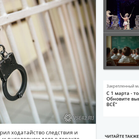
Закрепленный м
С 1 марта - т
Обновите выв
ВСЁ"
рил ходатайство следствия и
ЧИТАЙТЕ ТАКЖЕ
х в уголовном деле о теракте