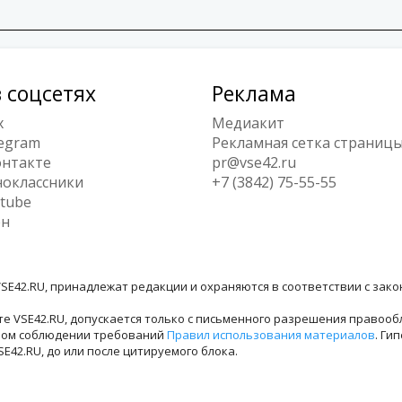
 соцсетях
Реклама
x
Медиакит
egram
Рекламная сетка страниц
нтакте
pr@vse42.ru
оклассники
+7 (3842) 75-55-55
tube
ен
SE42.RU, принадлежат редакции и охраняются в соответствии с зак
е VSE42.RU, допускается только с письменного разрешения правооб
лном соблюдении требований
Правил использования материалов
. Ги
42.RU, до или после цитируемого блока.