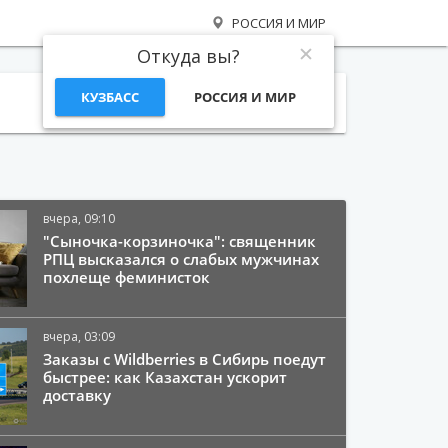
РОССИЯ И МИР
Откуда вы?
КУЗБАСС
РОССИЯ И МИР
Поиск
вчера, 09:10
"Сыночка-корзиночка": священник
РПЦ высказался о слабых мужчинах
похлеще феминисток
вчера, 03:09
Заказы с Wildberries в Сибирь поедут
быстрее: как Казахстан ускорит
доставку