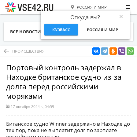
РОССИЯ И МИР
Откуда вы?
КУЗБАСС
РОССИЯ И МИР
ВСЕ НОВОСТИ
СТАТЬИ
ТЕМЫ
ФОТО
СПЕЦПРОЕКТЫ
РАБОТА И ДЕНЬГИ
ПРОИСШЕСТВИЯ
Портовый контроль задержал в
Находке британское судно из-за
долга перед российскими
моряками
17 октября 2024 г., 04:59
Битанское судно Winner задержано в Находке до
тех пор, пока не выплатит долг по зарплате
российским морякам.