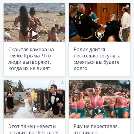
i
i
Скрытая камера на
Ролик длится
пляже Крыма: Что
несколько секунд, а
люди вытворяют,
смеяться вы будете
когда их не видят...
долго
i
i
Этот танец невесты
Ржу не переставая,
оставит вас без слов!
это видео