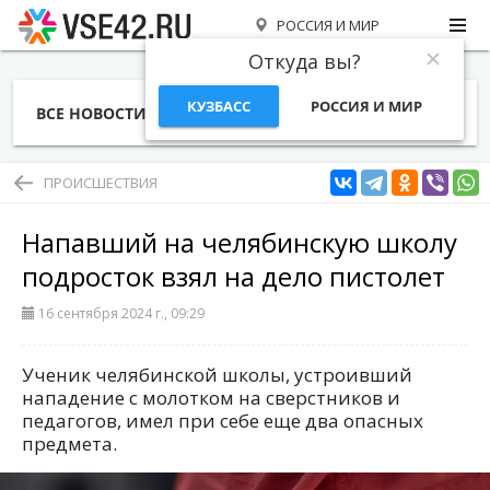
РОССИЯ И МИР
Откуда вы?
КУЗБАСС
РОССИЯ И МИР
ВСЕ НОВОСТИ
СТАТЬИ
ТЕМЫ
ФОТО
СПЕЦПРОЕКТЫ
РАБОТА И ДЕНЬГИ
ПРОИСШЕСТВИЯ
Напавший на челябинскую школу
подросток взял на дело пистолет
16 сентября 2024 г., 09:29
Ученик челябинской школы, устроивший
нападение с молотком на сверстников и
педагогов, имел при себе еще два опасных
предмета.