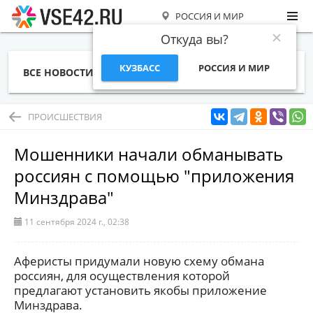
РОССИЯ И МИР
Откуда вы?
КУЗБАСС
РОССИЯ И МИР
ВСЕ НОВОСТИ
СТАТЬИ
ТЕМЫ
ФОТО
СПЕЦПРОЕКТЫ
РАБОТА И ДЕНЬГИ
ПРОИСШЕСТВИЯ
Мошенники начали обманывать
россиян с помощью "приложения
Минздрава"
11 сентября 2024 г., 02:38
Аферисты придумали новую схему обмана
россиян, для осуществления которой
предлагают установить якобы приложение
Минздрава.