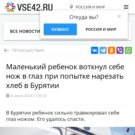
РОССИЯ И МИР
Откуда вы?
КУЗБАСС
РОССИЯ И МИР
ВСЕ НОВОСТИ
СТАТЬИ
ТЕМЫ
ФОТО
СПЕЦПРОЕКТЫ
РАБОТА И ДЕНЬГИ
ПРОИСШЕСТВИЯ
Маленький ребенок воткнул себе
нож в глаз при попытке нарезать
хлеб в Бурятии
4 июля 2024 г., 06:32
В Бурятии ребенок сильно травмировал себе
глаз ножом. Его удалось спасти.