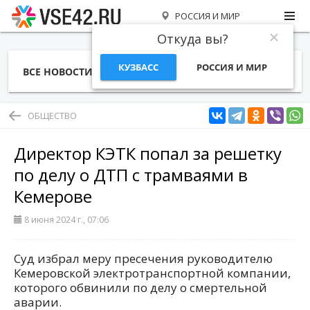
РОССИЯ И МИР
Откуда вы?
КУЗБАСС
РОССИЯ И МИР
ВСЕ НОВОСТИ
СТАТЬИ
ТЕМЫ
ФОТО
СПЕЦПРОЕКТЫ
РАБОТА И ДЕНЬГИ
ОБЩЕСТВО
Директор КЭТК попал за решетку
по делу о ДТП с трамваями в
Кемерове
8 июня 2024 г., 07:06
Суд избрал меру пресечения руководителю
Кемеровской электротранспортной компании,
которого обвинили по делу о смертельной
аварии.