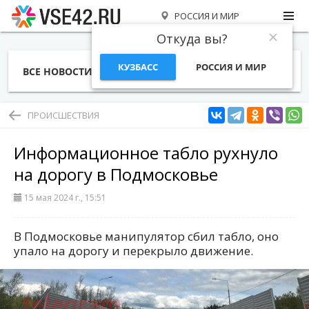
РОССИЯ И МИР
Откуда вы?
КУЗБАСС
РОССИЯ И МИР
ВСЕ НОВОСТИ
СТАТЬИ
ТЕМЫ
ФОТО
СПЕЦПРОЕКТЫ
РАБОТА И ДЕНЬГИ
ПРОИСШЕСТВИЯ
Информационное табло рухнуло
на дорогу в Подмосковье
15 мая 2024 г., 15:51
В Подмосковье манипулятор сбил табло, оно
упало на дорогу и перекрыло движение.