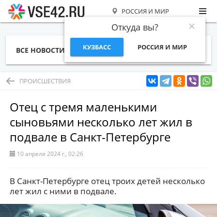
РОССИЯ И МИР
Откуда вы?
КУЗБАСС
РОССИЯ И МИР
ВСЕ НОВОСТИ
СТАТЬИ
ТЕМЫ
ФОТО
СПЕЦПРОЕКТЫ
РАБОТА И ДЕНЬГИ
ПРОИСШЕСТВИЯ
Отец с тремя маленькими
сыновьями несколько лет жил в
подвале в Санкт-Петербурге
10 апреля 2024 г., 02:26
В Санкт-Петербурге отец троих детей несколько
лет жил с ними в подвале.