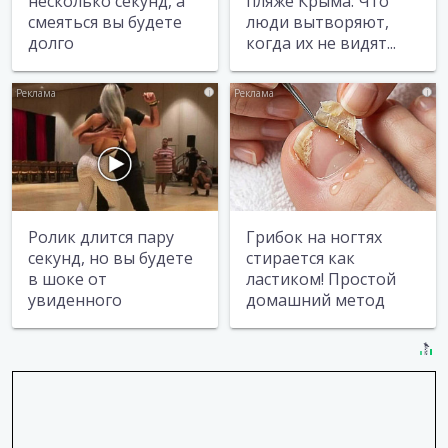
несколько секунд, а
пляже Крыма: Что
смеяться вы будете
люди вытворяют,
долго
когда их не видят...
i
i
Ролик длится пару
Грибок на ногтях
секунд, но вы будете
стирается как
в шоке от
ластиком! Простой
увиденного
домашний метод