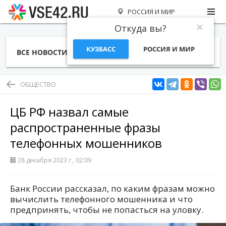
РОССИЯ И МИР
Откуда вы?
КУЗБАСС
РОССИЯ И МИР
ВСЕ НОВОСТИ
СТАТЬИ
ТЕМЫ
ФОТО
СПЕЦПРОЕКТЫ
РАБОТА И ДЕНЬГИ
ОБЩЕСТВО
ЦБ РФ назвал самые
распространенные фразы
телефонных мошенников
28 декабря 2023 г., 02:09
Банк России рассказал, по каким фразам можно
вычислить телефонного мошенника и что
предпринять, чтобы не попасться на уловку.