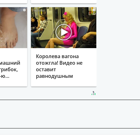
i
i
Королева вагона
омашний
отожгла! Видео не
грибок,
оставит
%-ю…
равнодушным