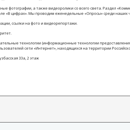
ые фотографии, а также видеоролики со всего света. Раздел «Комм
деле «В цифрах». Мы проводим еженедельные «Опросы» среди наших 
ации, ссылки на фото и видеорепортажи.
ритет.
тельные технологии (информационные технологии предоставления 
льзователей сети «Интернет», находящихся на территории Российск
узбасская 33а, 2 этаж