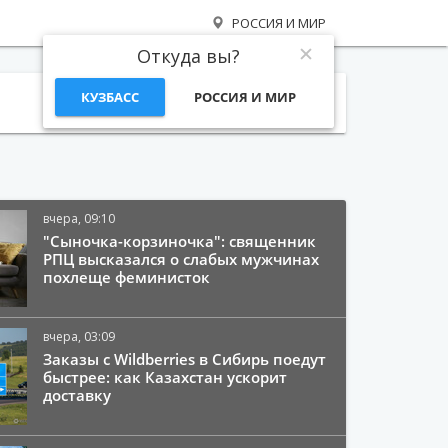
РОССИЯ И МИР
Откуда вы?
КУЗБАСС
РОССИЯ И МИР
Поиск
вчера, 09:10
"Сыночка-корзиночка": священник
РПЦ высказался о слабых мужчинах
похлеще феминисток
вчера, 03:09
Заказы с Wildberries в Сибирь поедут
быстрее: как Казахстан ускорит
доставку