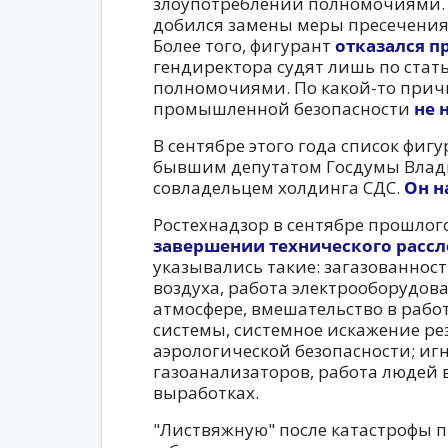
злоупотреблении полномочиями. 
добился замены меры пресечени
Более того, фигурант
отказался п
гендиректора судят лишь по стат
полномочиями. По какой-то прич
промышленной безопасности
не 
В сентябре этого года список фиг
бывшим депутатом Госдумы Влад
совладельцем холдинга СДС.
Он н
Ростехнадзор в сентябре прошлог
завершении технического расс
указывались такие: загазованност
воздуха, работа электрооборудов
атмосфере, вмешательство в рабо
системы, системное искажение ре
аэрологической безопасности; и
газоанализаторов, работа людей 
выработках.
"Листвяжную" после катастрофы 