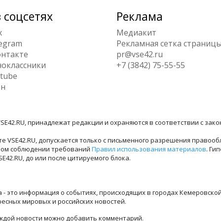
 соцсетях
Реклама
x
Медиакит
egram
Рекламная сетка страниц
нтакте
pr@vse42.ru
оклассники
+7 (3842) 75-55-55
tube
ен
SE42.RU, принадлежат редакции и охраняются в соответствии с зак
е VSE42.RU, допускается только с письменного разрешения правооб
лном соблюдении требований
Правил использования материалов
. Ги
42.RU, до или после цитируемого блока.
ра - это информация о событиях, происходящих в городах Кемеровско
ресных мировых и российских новостей.
каждой новости можно добавить комментарий.