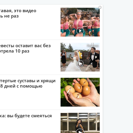
i
i
i
i
тавая, это видео
ь не раз
евесты оставит вас без
отрела 10 раз
тертые суставы и хрящи
 8 дней с помощью
ка: вы будете смеяться