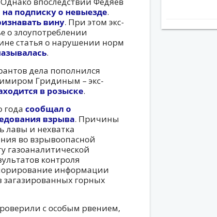
Однако впоследствии Федяев
я
на подписку о невыезде
.
ризнавать вину
. При этом экс-
ье о злоупотреблении
ине статья о нарушении норм
называлась
.
урантов дела пополнился
имиром Гридиным – экс-
аходится в розыске
.
о года
сообщал о
ледования взрыва
. Причины
ь лавы и нехватка
ания во взрывоопасной
ту газоаналитической
зультатов контроля
гнорирование информации
в загазированных горных
проверили с особым рвением,