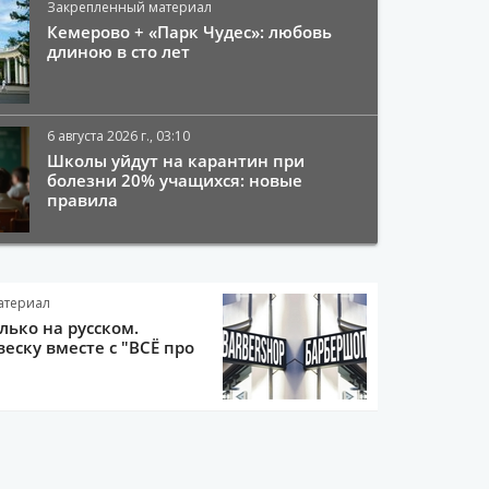
Закрепленный материал
Кемерово + «Парк Чудес»: любовь
длиною в сто лет
6 августа 2026 г., 03:10
Школы уйдут на карантин при
болезни 20% учащихся: новые
правила
атериал
олько на русском.
еску вместе с "ВСЁ про