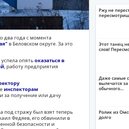
Ржу не перес
пересмотриш
о два года с момента
ая"
в Беловском округе. За это
Этот танец н
слов! Пересм
 успела опять
оказаться в
ий
, работу предприятия
Даже самые с
ректору
вылечатся за
обычного…
же
инспекторам
ли за получение или дачу
а под стражу был взят теперь
Ролик из Омс
долго
аил Федяев, его обвинили в
нной безопасности и