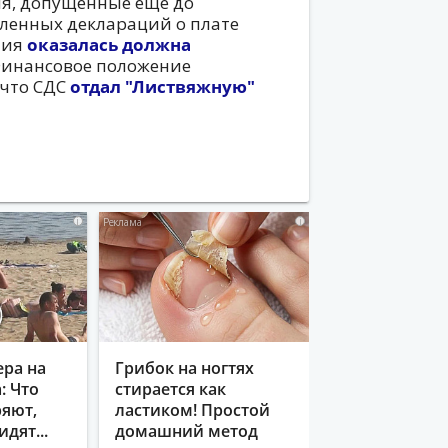
я, допущенные еще до
вленных деклараций о плате
ния
оказалась должна
Финансовое положение
 что СДС
отдал "Листвяжную"
i
i
ера на
Грибок на ногтях
: Что
стирается как
яют,
ластиком! Простой
идят...
домашний метод