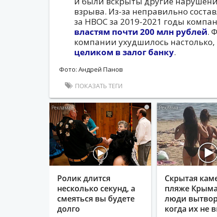
и были вскрыты другие нарушени
взрыва. Из-за неправильно соста
за НВОС за 2019-2021 годы компа
властям почти 200 млн рублей
. 
компании ухудшилось настолько,
целиком в залог банку
.
Фото: Андрей Панов
ПОКАЗАТЬ ТЕГИ
i
Ролик длится
Скрытая кам
несколько секунд, а
пляже Крыма
смеяться вы будете
люди вытвор
долго
когда их не в