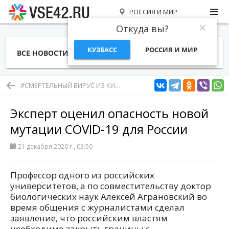
РОССИЯ И МИР
Откуда вы?
КУЗБАСС
РОССИЯ И МИР
ВСЕ НОВОСТИ
СТАТЬИ
ТЕМЫ
ФОТО
СПЕЦПРОЕКТЫ
РАБОТА И ДЕНЬГИ
#СМЕРТЕЛЬНЫЙ ВИРУС ИЗ КИТАЯ
Эксперт оценил опасность новой
мутации COVID-19 для России
21 декабря 2020 г., 03:50
Профессор одного из российских
университетов, а по совместительству доктор
биологических наук Алексей Аграновский во
время общения с журналистами сделал
заявление, что российским властям
необходимо закрыть границы с