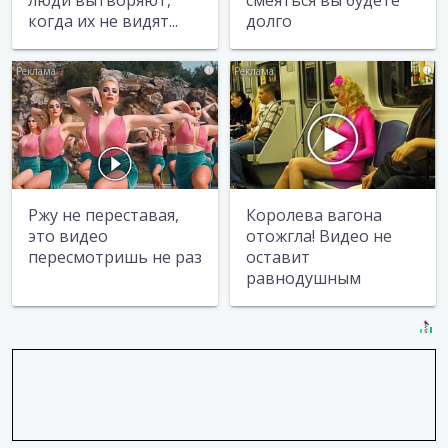
люди вытворяют,
смеяться вы будете
когда их не видят...
долго
i
i
Ржу не переставая,
Королева вагона
это видео
отожгла! Видео не
пересмотришь не раз
оставит
равнодушным