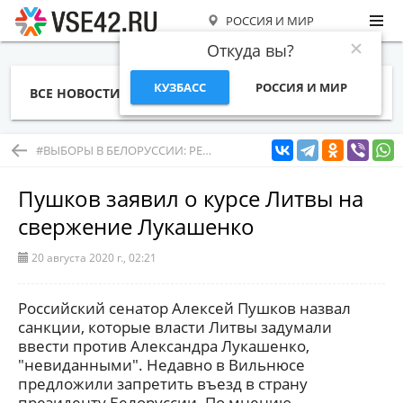
РОССИЯ И МИР
Откуда вы?
КУЗБАСС
РОССИЯ И МИР
ВСЕ НОВОСТИ
СТАТЬИ
ТЕМЫ
ФОТО
СПЕЦПРОЕКТЫ
РАБОТА И ДЕНЬГИ
#ВЫБОРЫ В БЕЛОРУССИИ: РЕЗУЛЬТАТЫ, ПРОТЕСТЫ И РЕАКЦИЯ ВЛАСТИ
Пушков заявил о курсе Литвы на
свержение Лукашенко
20 августа 2020 г., 02:21
Российский сенатор Алексей Пушков назвал
санкции, которые власти Литвы задумали
ввести против Александра Лукашенко,
"невиданными". Недавно в Вильнюсе
предложили запретить въезд в страну
президенту Белоруссии. По мнению