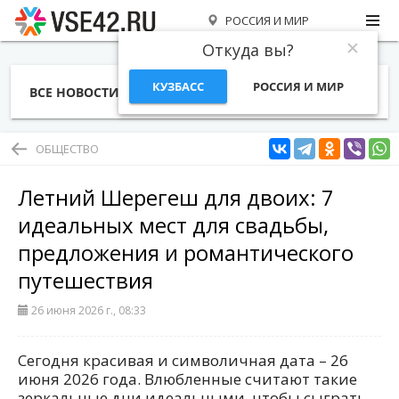
РОССИЯ И МИР
Откуда вы?
КУЗБАСС
РОССИЯ И МИР
ВСЕ НОВОСТИ
СТАТЬИ
ТЕМЫ
ФОТО
СПЕЦПРОЕКТЫ
РАБОТА И ДЕНЬГИ
ОБЩЕСТВО
Летний Шерегеш для двоих: 7
идеальных мест для свадьбы,
предложения и романтического
путешествия
26 июня 2026 г., 08:33
Сегодня красивая и символичная дата – 26
июня 2026 года. Влюбленные считают такие
зеркальные дни идеальными, чтобы сыграть