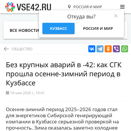
РОССИЯ И МИР
Откуда вы?
КУЗБАСС
РОССИЯ И МИР
ВСЕ НОВОСТИ
СТАТЬИ
ТЕМЫ
ФОТО
СПЕЦПРОЕКТЫ
РАБОТА И ДЕНЬГИ
ОБЩЕСТВО
Без крупных аварий в -42: как СГК
прошла осенне-зимний период в
Кузбассе
18 мая 2026 г., 10:41
Осенне-зимний период 2025–2026 годов стал
для энергетиков Сибирской генерирующей
компании в Кузбассе серьезной проверкой на
прочность. Зима оказалась заметно холоднее