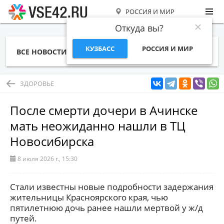
РОССИЯ И МИР
Откуда вы?
КУЗБАСС
РОССИЯ И МИР
ВСЕ НОВОСТИ
СТАТЬИ
ТЕМЫ
ФОТО
СПЕЦПРОЕКТЫ
РАБОТА И ДЕНЬГИ
ЗДОРОВЬЕ
После смерти дочери в Ачинске
мать неожиданно нашли в ТЦ
Новосибирска
8 июля 2026 г., 15:30
Стали известны новые подробности задержания
жительницы Красноярского края, чью
пятилетнюю дочь ранее нашли мертвой у ж/д
путей.