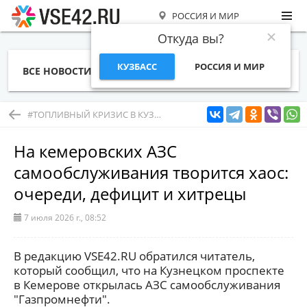
РОССИЯ И МИР
Откуда вы?
КУЗБАСС
РОССИЯ И МИР
ВСЕ НОВОСТИ
СТАТЬИ
ТЕМЫ
ФОТО
СПЕЦПРОЕКТЫ
РАБОТА И ДЕНЬГИ
#ТОПЛИВНЫЙ КРИЗИС В КУЗБАССЕ
На кемеровских АЗС
самообслуживания творится хаос:
очереди, дефицит и хитрецы
7 июля 2026 г., 08:52
В редакцию VSE42.RU обратился читатель,
который сообщил, что на Кузнецком проспекте
в Кемерове открылась АЗС самообслуживания
"Газпромнефти".