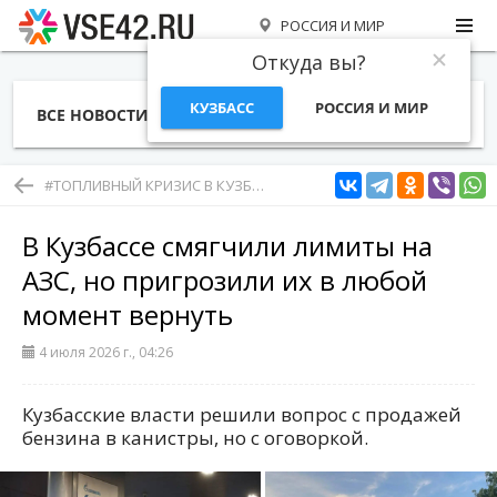
РОССИЯ И МИР
Откуда вы?
КУЗБАСС
РОССИЯ И МИР
ВСЕ НОВОСТИ
СТАТЬИ
ТЕМЫ
ФОТО
СПЕЦПРОЕКТЫ
РАБОТА И ДЕНЬГИ
#ТОПЛИВНЫЙ КРИЗИС В КУЗБАССЕ
В Кузбассе смягчили лимиты на
АЗС, но пригрозили их в любой
момент вернуть
4 июля 2026 г., 04:26
Кузбасские власти решили вопрос с продажей
бензина в канистры, но с оговоркой.