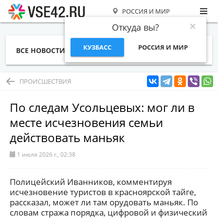
РОССИЯ И МИР
Откуда вы?
КУЗБАСС
РОССИЯ И МИР
ВСЕ НОВОСТИ
СТАТЬИ
ТЕМЫ
ФОТО
СПЕЦПРОЕКТЫ
РАБОТА И ДЕНЬГИ
ПРОИСШЕСТВИЯ
По следам Усольцевых: мог ли в
месте исчезновения семьи
действовать маньяк
1 июля 2026 г., 02:38
Полицейский Иванников, комментируя
исчезновение туристов в красноярской тайге,
рассказал, может ли там орудовать маньяк. По
словам стража порядка, цифровой и физический