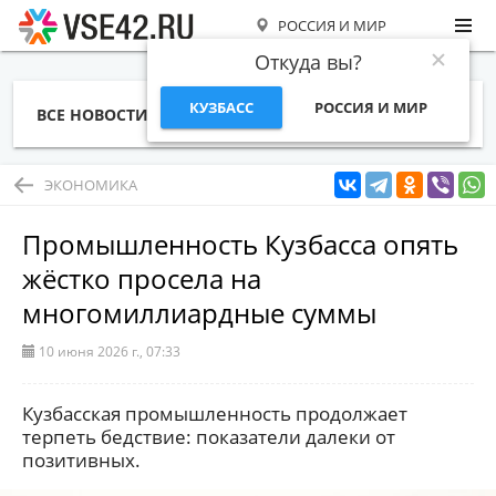
РОССИЯ И МИР
Откуда вы?
КУЗБАСС
РОССИЯ И МИР
ВСЕ НОВОСТИ
СТАТЬИ
ТЕМЫ
ФОТО
СПЕЦПРОЕКТЫ
РАБОТА И ДЕНЬГИ
ЭКОНОМИКА
Промышленность Кузбасса опять
жёстко просела на
многомиллиардные суммы
10 июня 2026 г., 07:33
Кузбасская промышленность продолжает
терпеть бедствие: показатели далеки от
позитивных.