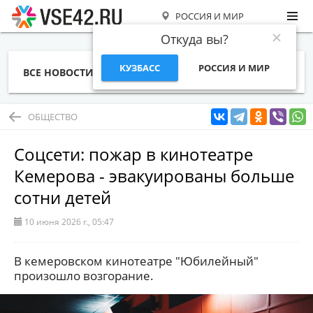
РОССИЯ И МИР
Откуда вы?
КУЗБАСС
РОССИЯ И МИР
ВСЕ НОВОСТИ
СТАТЬИ
ТЕМЫ
ФОТО
СПЕЦПРОЕКТЫ
РАБОТА И ДЕНЬГИ
ОБЩЕСТВО
Соцсети: пожар в кинотеатре
Кемерова - эвакуированы больше
сотни детей
10 июня 2026 г., 05:47
В кемеровском кинотеатре "Юбилейный"
произошло возгорание.