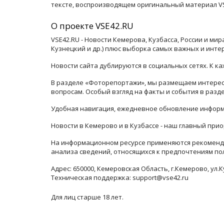
тексте, воспроизводящем оригинальный материал VSE
О проекте VSE42.RU
VSE42.RU - Новости Кемерова, Кузбасса, России и ми
Кузнецкий и др.) плюс выборка самых важных и инте
Новости сайта дублируются в социальных сетях. К 
В разделе «Фоторепортажи», мы размещаем интересн
вопросам. Особый взгляд на факты и события в раз
Удобная навигация, ежедневное обновление информ
Новости в Кемерово и в Кузбассе - наш главный прио
На информационном ресурсе применяются рекоменда
анализа сведений, относящихся к предпочтениям по
Адрес: 650000, Кемеровская Область, г.Кемерово, ул.К
Техническая поддержка: support@vse42.ru
Для лиц старше 18 лет.