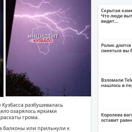
Скрытая кам
Что люди выт
видят...
Ролик длится
смеяться вы 
Взломали Tel
нашлось в пе
е Кузбасса разбушевалась
дело озарялось яркими
Королева ваг
раскаты грома.
оставит рав
 балконы или прильнули к