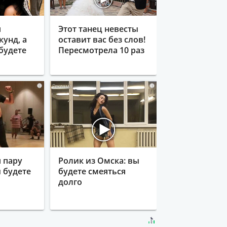
я
Этот танец невесты
кунд, а
оставит вас без слов!
будете
Пересмотрела 10 раз
i
i
 пару
Ролик из Омска: вы
ы будете
будете смеяться
долго