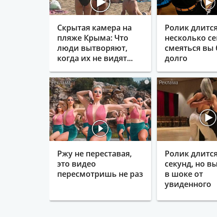
Скрытая камера на
Ролик длитс
пляже Крыма: Что
несколько се
люди вытворяют,
смеяться вы 
когда их не видят...
долго
i
Ржу не переставая,
Ролик длится
это видео
секунд, но в
пересмотришь не раз
в шоке от
увиденного