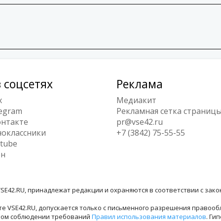
 соцсетях
Реклама
x
Медиакит
egram
Рекламная сетка страниц
нтакте
pr@vse42.ru
оклассники
+7 (3842) 75-55-55
tube
ен
SE42.RU, принадлежат редакции и охраняются в соответствии с зак
е VSE42.RU, допускается только с письменного разрешения правооб
лном соблюдении требований
Правил использования материалов
. Ги