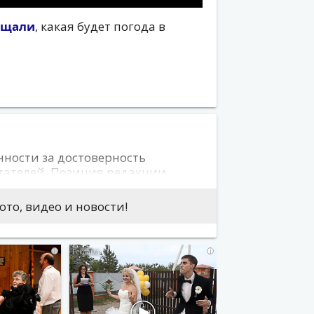
бщали
, какая будет погода в
нности за достоверность
тателей. Позиция редакции
 авторов сообщений. На сайте не
скорбительный характер либо
то, видео и новости!
 могут привести к нарушению
i
i