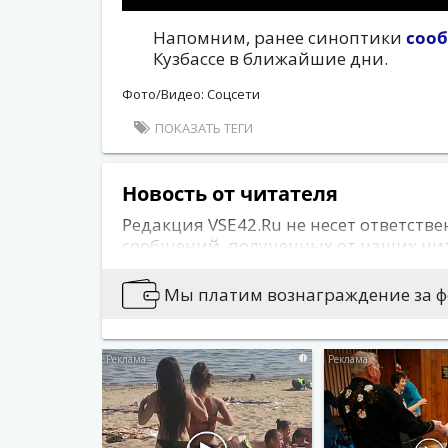
Напомним, ранее синоптики
соо
Кузбассе в ближайшие дни.
Фото/Видео: Соцсети
ПОКАЗАТЬ ТЕГИ
Новость от читателя
Редакция VSE42.Ru не несет ответстве
сообщений, полученных от наших чи
сайта может не совпадать с позицией
публикуется информация, носящая о
Мы платим вознаграждение за фо
содержащая иные признаки, которые
действующего законодательства.
i
Вы можете сообщить новости:
Позвонив по 76-79-79
Написав на news@vse42.ru
Написав нам
ВКонтакте