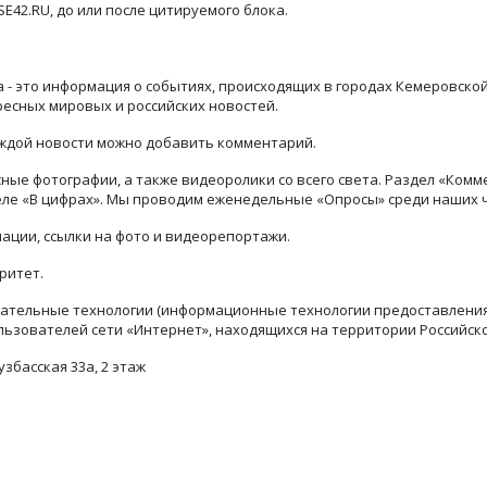
42.RU, до или после цитируемого блока.
ра - это информация о событиях, происходящих в городах Кемеровско
ресных мировых и российских новостей.
каждой новости можно добавить комментарий.
ые фотографии, а также видеоролики со всего света. Раздел «Комм
деле «В цифрах». Мы проводим еженедельные «Опросы» среди наших 
ации, ссылки на фото и видеорепортажи.
ритет.
тельные технологии (информационные технологии предоставления 
льзователей сети «Интернет», находящихся на территории Российск
узбасская 33а, 2 этаж