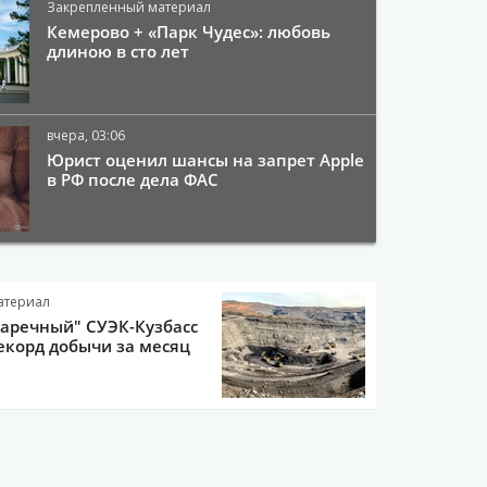
Закрепленный материал
Кемерово + «Парк Чудес»: любовь
длиною в сто лет
вчера, 03:06
Юрист оценил шансы на запрет Apple
в РФ после дела ФАС
атериал
Заречный" СУЭК-Кузбасс
екорд добычи за месяц