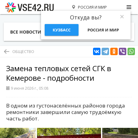
РОССИЯ И МИР
Откуда вы?
КУЗБАСС
РОССИЯ И МИР
ВСЕ НОВОСТИ
СТАТЬИ
ТЕМЫ
ФОТО
СПЕЦПРОЕКТЫ
РАБОТА И ДЕНЬГИ
ОБЩЕСТВО
Замена тепловых сетей СГК в
Кемерове - подробности
9 июня 2026 г., 05:08
В одном из густонаселённых районов города
ремонтники завершили самую трудоёмкую
часть работ.