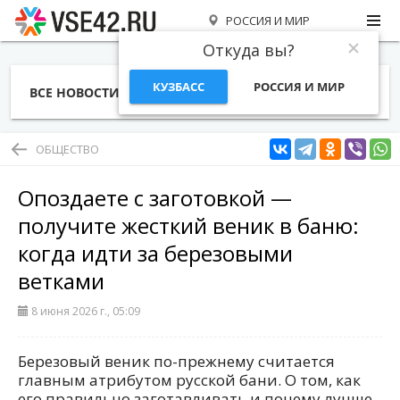
РОССИЯ И МИР
Откуда вы?
КУЗБАСС
РОССИЯ И МИР
ВСЕ НОВОСТИ
СТАТЬИ
ТЕМЫ
ФОТО
СПЕЦПРОЕКТЫ
РАБОТА И ДЕНЬГИ
ОБЩЕСТВО
Опоздаете с заготовкой —
получите жесткий веник в баню:
когда идти за березовыми
ветками
8 июня 2026 г., 05:09
Березовый веник по-прежнему считается
главным атрибутом русской бани. О том, как
его правильно заготавливать и почему лучше