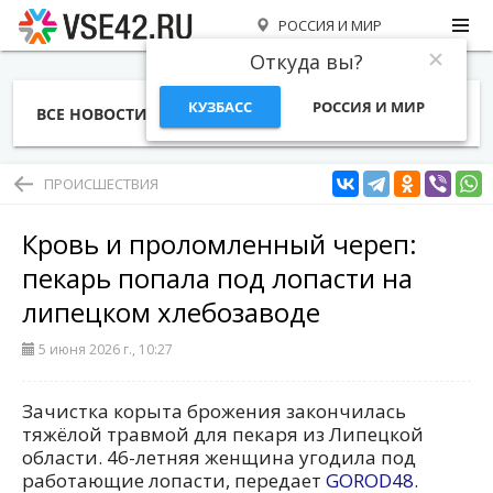
РОССИЯ И МИР
Откуда вы?
КУЗБАСС
РОССИЯ И МИР
ВСЕ НОВОСТИ
СТАТЬИ
ТЕМЫ
ФОТО
СПЕЦПРОЕКТЫ
РАБОТА И ДЕНЬГИ
ПРОИСШЕСТВИЯ
Кровь и проломленный череп:
пекарь попала под лопасти на
липецком хлебозаводе
5 июня 2026 г., 10:27
Зачистка корыта брожения закончилась
тяжёлой травмой для пекаря из Липецкой
области. 46-летняя женщина угодила под
работающие лопасти, передает
GOROD48
.