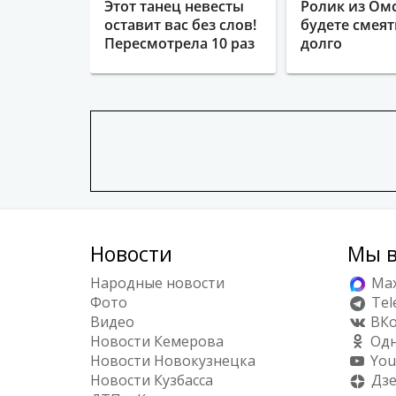
Этот танец невесты
Ролик из Омс
оставит вас без слов!
будете смеят
Пересмотрела 10 раз
долго
Новости
Мы в
Народные новости
Ma
Фото
Tel
Видео
ВКо
Новости Кемерова
Одн
Новости Новокузнецка
You
Новости Кузбасса
Дз