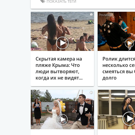
ПОКАЗАТЬ ТЕГИ
i
Скрытая камера на
Ролик длитс
пляже Крыма: Что
несколько се
люди вытворяют,
смеяться вы 
когда их не видят...
долго
i