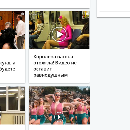
i
i
я
Королева вагона
кунд, а
отожгла! Видео не
будете
оставит
равнодушным
i
i