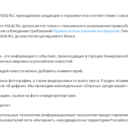
SE42.RU, принадлежат редакции и охраняются в соответствии с зак
е VSE42.RU, допускается только с письменного разрешения правооб
лном соблюдении требований
Правил использования материалов
. Ги
42.RU, до или после цитируемого блока.
ра - это информация о событиях, происходящих в городах Кемеровско
ресных мировых и российских новостей.
каждой новости можно добавить комментарий.
ые фотографии, а также видеоролики со всего света. Раздел «Комм
деле «В цифрах». Мы проводим еженедельные «Опросы» среди наших 
ации, ссылки на фото и видеорепортажи.
ритет.
тельные технологии (информационные технологии предоставления 
льзователей сети «Интернет», находящихся на территории Российск