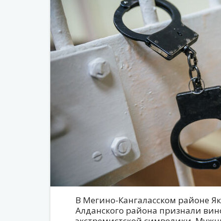
В Мегино-Кангаласском районе Як
Алданского района признали вин
экстремистской символики. Мужч