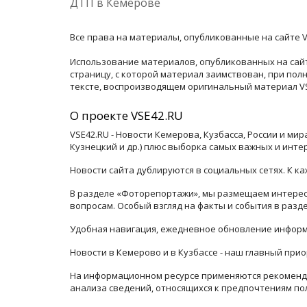
ДТП в Кемерове
Все права на материалы, опубликованные на сайте V
Использование материалов, опубликованных на сайт
страницу, с которой материал заимствован, при по
тексте, воспроизводящем оригинальный материал VSE
О проекте VSE42.RU
VSE42.RU - Новости Кемерова, Кузбасса, России и ми
Кузнецкий и др.) плюс выборка самых важных и инте
Новости сайта дублируются в социальных сетях. К 
В разделе «Фоторепортажи», мы размещаем интересн
вопросам. Особый взгляд на факты и события в раз
Удобная навигация, ежедневное обновление информ
Новости в Кемерово и в Кузбассе - наш главный прио
На информационном ресурсе применяются рекоменда
анализа сведений, относящихся к предпочтениям по