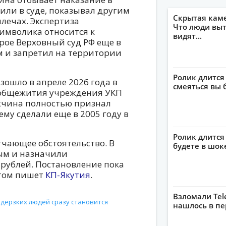
или в суде, показывал другим
Скрытая кам
лечах. Экспертиза
Что люди выт
имволика относится к
видят...
ое Верховный суд РФ еще в
м и запретил на территории
Ролик длится
зошло в апреле 2026 года в
смеяться вы 
 общежития учреждения УКП
жчина полностью признал
ему сделали еще в 2005 году в
Ролик длится 
гчающее обстоятельство. В
будете в шок
ым и назначили
рублей. Постановление пока
этом пишет
КП-Якутия
.
Взломали Tel
 дерзких людей сразу становится
нашлось в пе