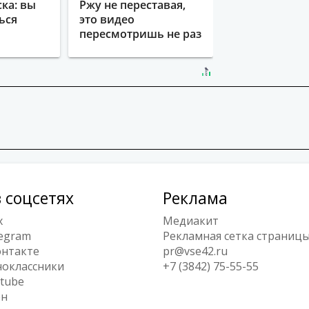
ка: вы
Ржу не переставая,
ься
это видео
пересмотришь не раз
 соцсетях
Реклама
x
Медиакит
egram
Рекламная сетка страниц
нтакте
pr@vse42.ru
оклассники
+7 (3842) 75-55-55
tube
ен