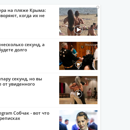
i
i
i
i
ера на пляже Крыма:
воряют, когда их не
 несколько секунд, а
будете долго
пару секунд, но вы
е от увиденного
egram Собчак - вот что
реписках