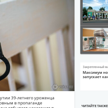
Закрепленный м
Максимум нов
запускает ка
утии 39-летнего уроженца
овным в пропаганде
ЧИТАЙТЕ ТАКЖЕ
ина отбывает наказание в