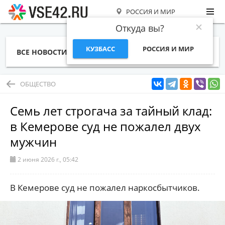
РОССИЯ И МИР
Откуда вы?
КУЗБАСС
РОССИЯ И МИР
ВСЕ НОВОСТИ
СТАТЬИ
ТЕМЫ
ФОТО
СПЕЦПРОЕКТЫ
РАБОТА И ДЕНЬГИ
ОБЩЕСТВО
Семь лет строгача за тайный клад:
в Кемерове суд не пожалел двух
мужчин
2 июня 2026 г., 05:42
В Кемерове суд не пожалел наркосбытчиков.