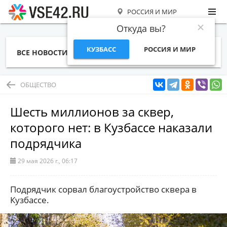
РОССИЯ И МИР
Откуда вы?
КУЗБАСС
РОССИЯ И МИР
ВСЕ НОВОСТИ
СТАТЬИ
ТЕМЫ
ФОТО
СПЕЦПРОЕКТЫ
РАБОТА И ДЕНЬГИ
ОБЩЕСТВО
Шесть миллионов за сквер,
которого нет: в Кузбассе наказали
подрядчика
29 мая 2026 г., 06:17
Подрядчик сорвал благоустройство сквера в
Кузбассе.