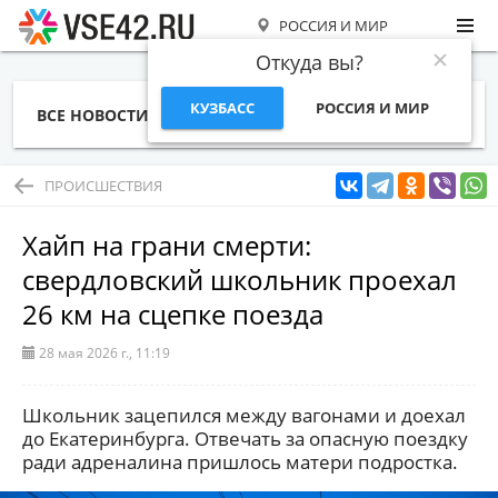
РОССИЯ И МИР
Откуда вы?
КУЗБАСС
РОССИЯ И МИР
ВСЕ НОВОСТИ
СТАТЬИ
ТЕМЫ
ФОТО
СПЕЦПРОЕКТЫ
РАБОТА И ДЕНЬГИ
ПРОИСШЕСТВИЯ
Хайп на грани смерти:
свердловский школьник проехал
26 км на сцепке поезда
28 мая 2026 г., 11:19
Школьник зацепился между вагонами и доехал
до Екатеринбурга. Отвечать за опасную поездку
ради адреналина пришлось матери подростка.