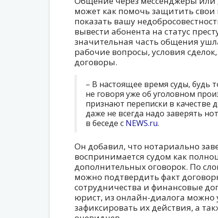
Общение через мессенджеры или 
может как помочь защитить свои п
показать вашу недобросовестность
вывести абонента на статус прест
значительная часть общения ушла
рабочие вопросы, условия сделок
договоры.
– В настоящее время суды, будь 
не говоря уже об уголовном прои
признают переписки в качестве д
даже не всегда надо заверять нот
в беседе с
NEWS.ru
.
Он добавил, что нотариально зав
воспринимается судом как полноц
дополнительных оговорок. По сло
можно подтвердить факт договор
сотрудничества и финансовые дог
юрист, из онлайн-диалога можно 
зафиксировать их действия, а та
очевидцев.