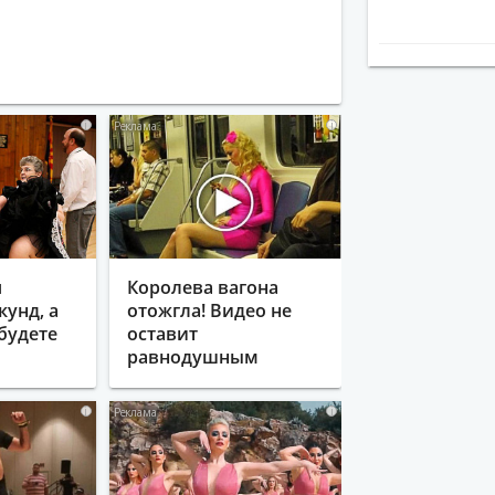
i
i
я
Королева вагона
кунд, а
отожгла! Видео не
будете
оставит
равнодушным
i
i