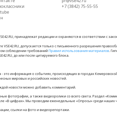
нтакте
pr@vse42.ru
оклассники
+7 (3842) 75-55-55
tube
ен
SE42.RU, принадлежат редакции и охраняются в соответствии с зак
е VSE42.RU, допускается только с письменного разрешения правооб
лном соблюдении требований
Правил использования материалов
. Ги
42.RU, до или после цитируемого блока.
ра - это информация о событиях, происходящих в городах Кемеровско
ресных мировых и российских новостей.
каждой новости можно добавить комментарий.
ые фотографии, а также видеоролики со всего света. Раздел «Комм
деле «В цифрах». Мы проводим еженедельные «Опросы» среди наших 
ации, ссылки на фото и видеорепортажи.