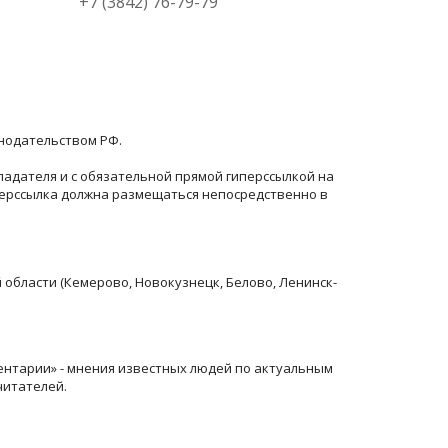
+7 (3842) 76-79-79
онодательством РФ.
ладателя и с обязательной прямой гиперссылкой на
перссылка должна размещаться непосредственно в
й области (Кемерово, Новокузнецк, Белово, Ленинск-
ентарии» - мнения известных людей по актуальным
читателей.