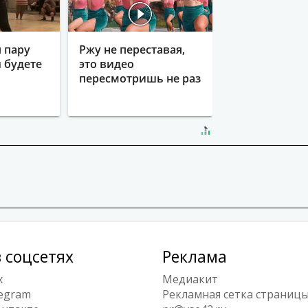
 пару
Ржу не переставая,
ы будете
это видео
пересмотришь не раз
 соцсетях
Реклама
x
Медиакит
egram
Рекламная сетка страниц