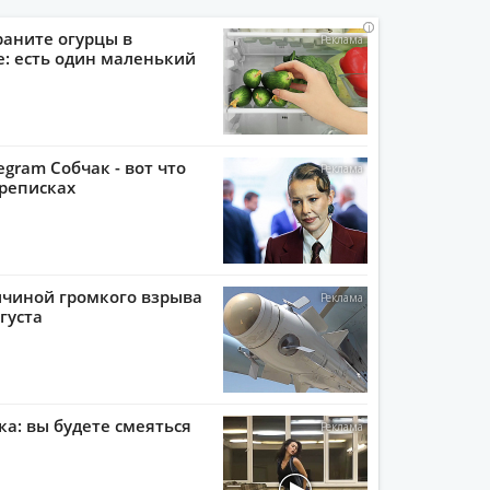
i
i
i
i
раните огурцы в
: есть один маленький
egram Собчак - вот что
реписках
ичиной громкого взрыва
густа
ка: вы будете смеяться