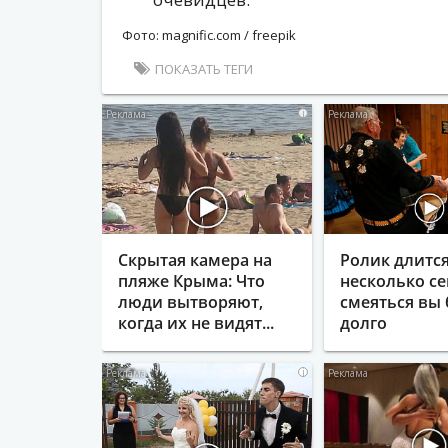
Фото: magnific.com / freepik
ПОКАЗАТЬ ТЕГИ
i
Скрытая камера на
Ролик длитс
пляже Крыма: Что
несколько се
люди вытворяют,
смеяться вы 
когда их не видят...
долго
i