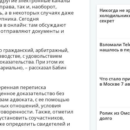
другие электронные каналы
рава, так и, наоборот,
Никогда не х
, а в некоторых случаях даже
холодильнике
упника. Сегодня
секрет
 в онлайн: там обсуждают
, отправляют документы и
Взломали Tel
нашлось в пе
то гражданский, арбитражный,
зводстве, с удовольствием
оказательства. При этом их
ариально, – рассказал Бабин
Что стало пр
в Москве 7 ав
еренная переписка
енное доказательство без
вам адвоката, с ее помощью
ных отношений, условия
оворенности. Также, отметил
Ролик из Омс
установить соучастников,
долго
кже определить свидетелей и