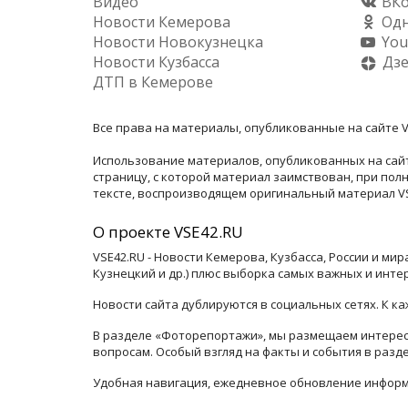
Видео
ВКо
Новости Кемерова
Одн
Новости Новокузнецка
You
Новости Кузбасса
Дз
ДТП в Кемерове
Все права на материалы, опубликованные на сайте V
Использование материалов, опубликованных на сайт
страницу, с которой материал заимствован, при по
тексте, воспроизводящем оригинальный материал VSE
О проекте VSE42.RU
VSE42.RU - Новости Кемерова, Кузбасса, России и ми
Кузнецкий и др.) плюс выборка самых важных и инте
Новости сайта дублируются в социальных сетях. К 
В разделе «Фоторепортажи», мы размещаем интересн
вопросам. Особый взгляд на факты и события в раз
Удобная навигация, ежедневное обновление информ