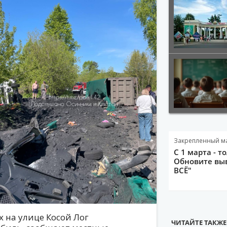
Закрепленный м
С 1 марта - т
Обновите выв
ВСЁ"
х на улице Косой Лог
ЧИТАЙТЕ ТАКЖЕ