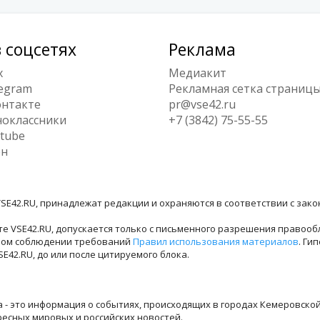
 соцсетях
Реклама
x
Медиакит
egram
Рекламная сетка страниц
нтакте
pr@vse42.ru
оклассники
+7 (3842) 75-55-55
tube
ен
SE42.RU, принадлежат редакции и охраняются в соответствии с зак
е VSE42.RU, допускается только с письменного разрешения правооб
лном соблюдении требований
Правил использования материалов
. Ги
42.RU, до или после цитируемого блока.
ра - это информация о событиях, происходящих в городах Кемеровско
ресных мировых и российских новостей.