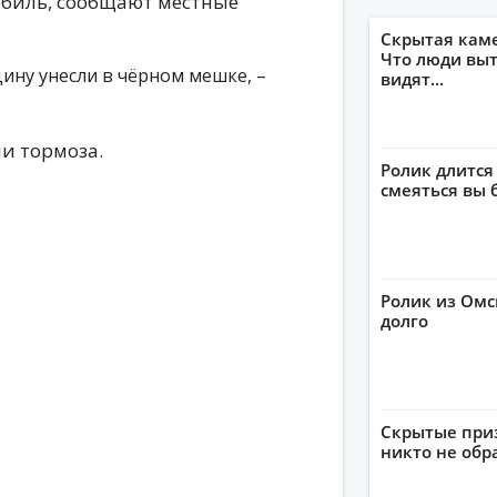
обиль, сообщают местные
Скрытая кам
Что люди выт
ину унесли в чёрном мешке, –
видят...
ли тормоза.
Ролик длится
смеяться вы 
Ролик из Омс
долго
Скрытые приз
никто не обр