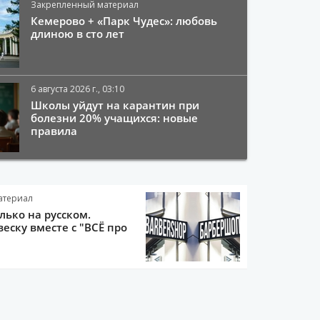
Закрепленный материал
Кемерово + «Парк Чудес»: любовь
длиною в сто лет
6 августа 2026 г., 03:10
Школы уйдут на карантин при
болезни 20% учащихся: новые
правила
атериал
олько на русском.
еску вместе с "ВСЁ про