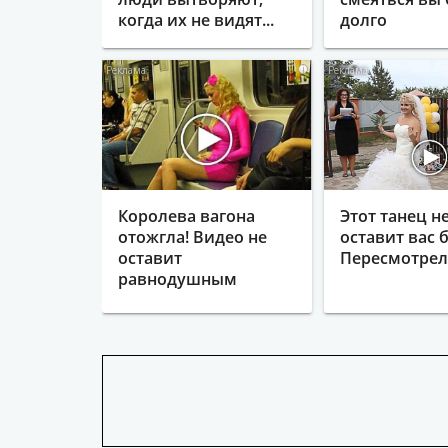
когда их не видят...
долго
i
Королева вагона
Этот танец н
отожгла! Видео не
оставит вас б
оставит
Пересмотрела
равнодушным