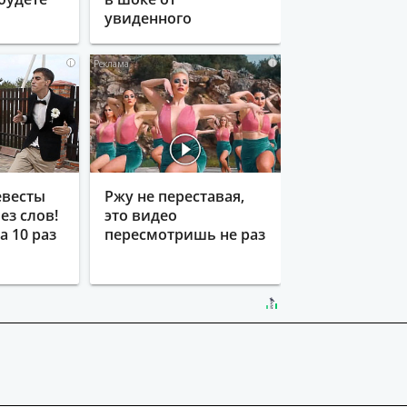
увиденного
i
i
евесты
Ржу не переставая,
ез слов!
это видео
 10 раз
пересмотришь не раз