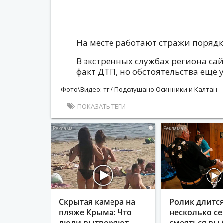
На месте работают стражи порядк
В экстренных службах региона са
факт ДТП, но обстоятельства ещё 
Фото\Видео: тг / Подслушано Осинники и Калтан
ПОКАЗАТЬ ТЕГИ
i
Скрытая камера на
Ролик длитс
пляже Крыма: Что
несколько се
люди вытворяют,
смеяться вы 