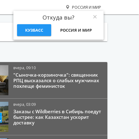
РОССИЯ И МИР
Откуда вы?
КУЗБАСС
РОССИЯ И МИР
Поиск
вчера, 09:10
"Сыночка-корзиночка": священник
РПЦ высказался о слабых мужчинах
похлеще феминисток
вчера, 03:09
Заказы с Wildberries в Сибирь поедут
быстрее: как Казахстан ускорит
доставку