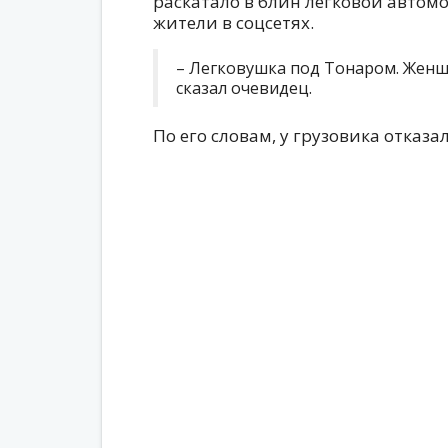
раскатало в блин легковой автом
жители в соцсетях.
– Легковушка под Тонаром. Женщ
сказал очевидец.
По его словам, у грузовика отказа