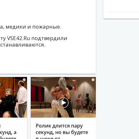
а, медики и пожарные.
йту VSE42.Ru подтвердили
устанавливаются.
i
i
я
Ролик длится пару
кунд, а
секунд, но вы будете
будете
в шоке от