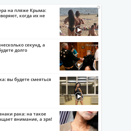
i
i
i
i
ера на пляже Крыма:
воряют, когда их не
 несколько секунд, а
будете долго
ка: вы будете смеяться
наки рака: на такое
ащает внимание, а зря!