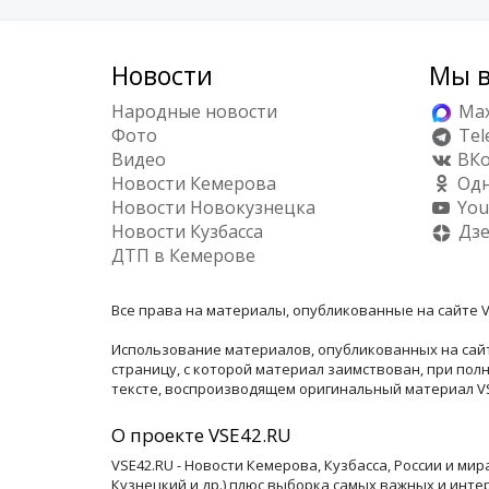
Новости
Мы в
Народные новости
Ma
Фото
Tel
Видео
ВКо
Новости Кемерова
Одн
Новости Новокузнецка
You
Новости Кузбасса
Дз
ДТП в Кемерове
Все права на материалы, опубликованные на сайте V
Использование материалов, опубликованных на сайт
страницу, с которой материал заимствован, при по
тексте, воспроизводящем оригинальный материал VSE
О проекте VSE42.RU
VSE42.RU - Новости Кемерова, Кузбасса, России и ми
Кузнецкий и др.) плюс выборка самых важных и инте