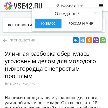
РОССИЯ И МИР
Откуда вы?
КУЗБАСС
РОССИЯ И МИР
ВСЕ НОВОСТИ
СТАТЬИ
ТЕМЫ
ФОТО
СПЕЦПРОЕКТЫ
РАБОТА И ДЕНЬГИ
ПРОИСШЕСТВИЯ
Уличная разборка обернулась
уголовным делом для молодого
нижегородца с непростым
прошлым
26 мая 2026 г., 08:28
На нижегородца завели уголовное дело после
уличной драки возле кафе. Оказалось, что 18-
летний подозреваемый уже имеет проблемы с