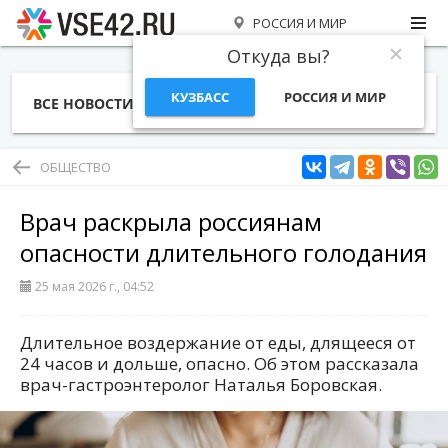
РОССИЯ И МИР
Откуда вы?
КУЗБАСС
РОССИЯ И МИР
ВСЕ НОВОСТИ
СТАТЬИ
ТЕМЫ
ФОТО
СПЕЦПРОЕКТЫ
РАБОТА И ДЕНЬГИ
ОБЩЕСТВО
Врач раскрыла россиянам
опасности длительного голодания
25 мая 2026 г., 04:52
Длительное воздержание от еды, длящееся от
24 часов и дольше, опасно. Об этом рассказала
врач-гастроэнтеролог Наталья Боровская.