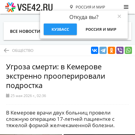
РОССИЯ И МИР
Откуда вы?
КУЗБАСС
РОССИЯ И МИР
ВСЕ НОВОСТИ
СТАТЬИ
ТЕМЫ
ФОТО
СПЕЦПРОЕКТЫ
РАБОТА И ДЕНЬГИ
ОБЩЕСТВО
Угроза смерти: в Кемерове
экстренно прооперировали
подростка
25 мая 2026 г., 02:36
В Кемерове врачи двух больниц провели
сложную операцию 17-летней пациентке с
тяжелой формой желчекаменной болезни.