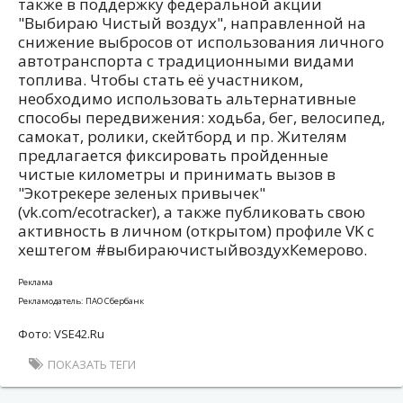
также в поддержку федеральной акции
"Выбираю Чистый воздух", направленной на
снижение выбросов от использования личного
автотранспорта с традиционными видами
топлива. Чтобы стать её участником,
необходимо использовать альтернативные
способы передвижения: ходьба, бег, велосипед,
самокат, ролики, скейтборд и пр. Жителям
предлагается фиксировать пройденные
чистые километры и принимать вызов в
"Экотрекере зеленых привычек"
(vk.com/ecotracker), а также публиковать свою
активность в личном (открытом) профиле VK с
хештегом #выбираючистыйвоздухКемерово.
Реклама
Рекламодатель: ПАО Сбербанк
Фото: VSE42.Ru
ПОКАЗАТЬ ТЕГИ