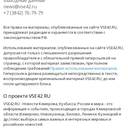
Выходные данные
news@vse42.ru
+7 (3842) 76-79-79
Все права на материалы, опубликованные на сайте VSE42.RU,
принадлежат редакции и охраняются в соответствии с
законодательством РФ.
Использование материалов, опубликованных на сайте VSE42.RU,
допускается только с письменного разрешения
правообладателя и с обязательной прямой гиперссылкой на
страницу, с которой материал заимствован, при полном
соблюдении требований
Правил использования материалов
.
Гиперссылка должна размещаться непосредственно в тексте,
воспроизводящем оригинальный материал VSE42.RU, до или
после цитируемого блока.
О проекте VSE42.RU
VSE42.RU - Новости Кемерова, Кузбасса, России и мира - это
информация о событиях, происходящих в городах Кемеровской
области (Кемерово, Новокузнецк, Белово, Ленинск-Кузнецкий и
др.) плюс выборка самых важных и интересных мировых и
российских новостей.