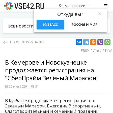
РОССИЯ И МИР
Откуда вы?
КУЗБАСС
РОССИЯ И МИР
ВСЕ НОВОСТИ
СТАТЬИ
ТЕМЫ
ФОТО
СПЕЦПРОЕКТЫ
РАБОТА И ДЕНЬГИ
НОВОСТИ КОМПАНИЙ
ERID: 2Vfnxvj6TxW
В Кемерове и Новокузнецке
продолжается регистрация на
"СберПрайм Зелёный Марафон"
20 мая 2026 г., 03:31
В Кузбассе продолжается регистрация на
Зелёный Марафон. Ежегодный спортивный,
благотворительный и семейный праздник