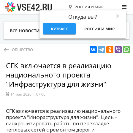
РОССИЯ И МИР
Откуда вы?
КУЗБАСС
РОССИЯ И МИР
ВСЕ НОВОСТИ
СТАТЬИ
ТЕМЫ
ФОТО
СПЕЦПРОЕКТЫ
РАБОТА И ДЕНЬГИ
ОБЩЕСТВО
СГК включается в реализацию
национального проекта
"Инфраструктура для жизни"
14 мая 2026 г., 07:06
СГК включается в реализацию национального
проекта "Инфраструктура для жизни". Цель –
синхронизировать работы по перекладке
тепловых сетей с ремонтом дорог и