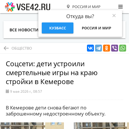
РОССИЯ И МИР
Откуда вы?
КУЗБАСС
РОССИЯ И МИР
ВСЕ НОВОСТИ
СТАТЬИ
ТЕМЫ
ФОТО
СПЕЦПРОЕКТЫ
РАБОТА И ДЕНЬГИ
ОБЩЕСТВО
Соцсети: дети устроили
смертельные игры на краю
стройки в Кемерове
9 мая 2026 г., 08:57
В Кемерове дети снова бегают по
заброшенному недостроенному объекту.