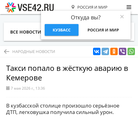
РОССИЯ И МИР
Откуда вы?
КУЗБАСС
РОССИЯ И МИР
ВСЕ НОВОСТИ
СТАТЬИ
ТЕМЫ
ФОТО
СПЕЦПРОЕКТЫ
РАБОТА И ДЕНЬГИ
НАРОДНЫЕ НОВОСТИ
Такси попало в жёсткую аварию в
Кемерове
7 мая 2026 г., 13:36
В кузбасской столице произошло серьёзное
ДТП, легковушка получила сильный урон.