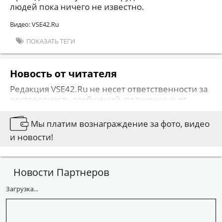
людей пока ничего не известно.
Видео: VSE42.Ru
ПОКАЗАТЬ ТЕГИ
Новость от читателя
Редакция VSE42.Ru не несет ответственности за
достоверность сообщений, полученных от
наших читателей. Позиция редакции сайта
может не совпадать с позицией авторов
Мы платим вознаграждение за фото, видео
сообщений. На сайте не публикуется
и новости!
информация, носящая оскорбительный
характер либо содержащая иные признаки,
которые могут привести к нарушению
Новости Партнеров
действующего законодательства.
Загрузка...
Вы можете сообщить новости:
Позвонив по 76-79-79
Написав на news@vse42.ru