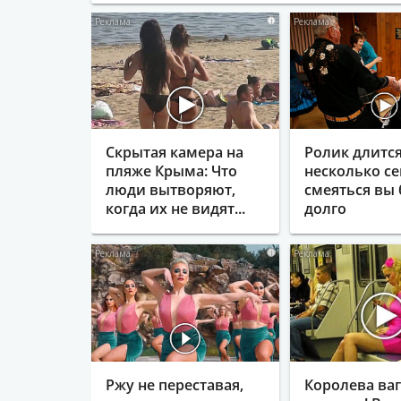
i
Скрытая камера на
Ролик длитс
пляже Крыма: Что
несколько се
люди вытворяют,
смеяться вы 
когда их не видят...
долго
i
Ржу не переставая,
Королева ва