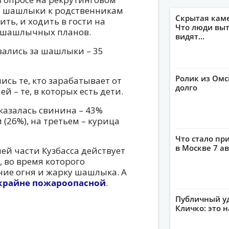
на шашлыки к родственникам
Скрытая кам
ть, и ходить в гости на
Что люди выт
 шашлычных планов.
видят...
лись за шашлыки – 35
Ролик из Омс
ь те, кто зарабатывает от
долго
ей – те, в которых есть дети.
азалась свинина – 43%
 (26%), на третьем – курица
Что стало пр
в Москве 7 ав
ей части Кузбасса действует
во время которого
ние огня и жарку шашлыка. А
 крайне пожароопасной
.
Публичный уд
Кличко: это 