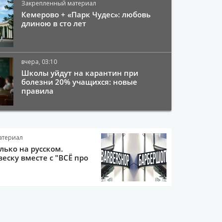
Закрепленный материал
Кемерово + «Парк Чудес»: любовь
длиною в сто лет
вчера, 03:10
Школы уйдут на карантин при
болезни 20% учащихся: новые
правила
атериал
олько на русском.
еску вместе с "ВСЁ про