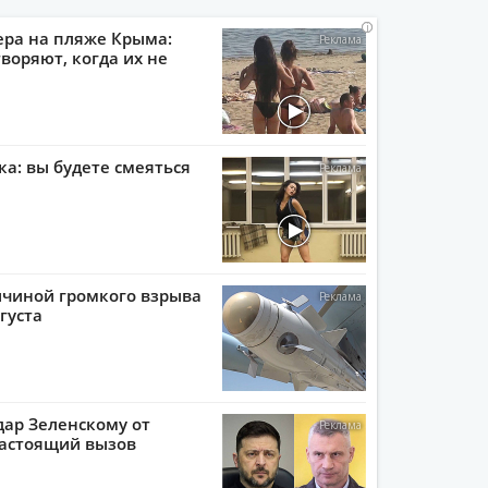
i
i
i
i
ера на пляже Крыма:
воряют, когда их не
ка: вы будете смеяться
ичиной громкого взрыва
густа
ар Зеленскому от
настоящий вызов