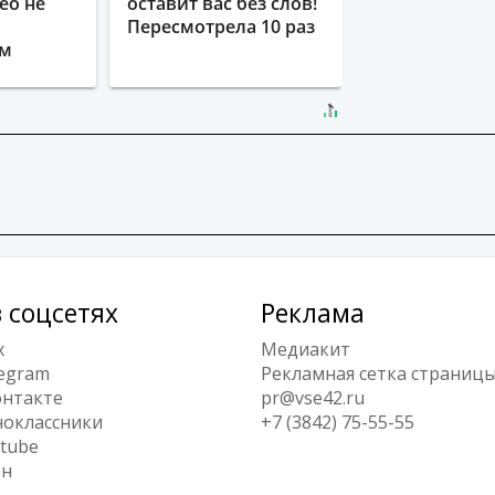
ео не
оставит вас без слов!
Пересмотрела 10 раз
ым
 соцсетях
Реклама
x
Медиакит
egram
Рекламная сетка страниц
нтакте
pr@vse42.ru
оклассники
+7 (3842) 75-55-55
tube
ен