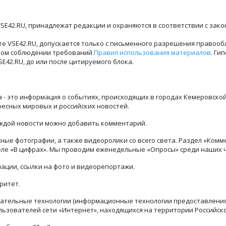
SE42.RU, принадлежат редакции и охраняются в соответствии с зак
е VSE42.RU, допускается только с письменного разрешения правооб
лном соблюдении требований
Правил использования материалов
. Ги
42.RU, до или после цитируемого блока.
ра - это информация о событиях, происходящих в городах Кемеровско
ресных мировых и российских новостей.
каждой новости можно добавить комментарий.
ые фотографии, а также видеоролики со всего света. Раздел «Комм
деле «В цифрах». Мы проводим еженедельные «Опросы» среди наших 
ации, ссылки на фото и видеорепортажи.
ритет.
тельные технологии (информационные технологии предоставления 
льзователей сети «Интернет», находящихся на территории Российск