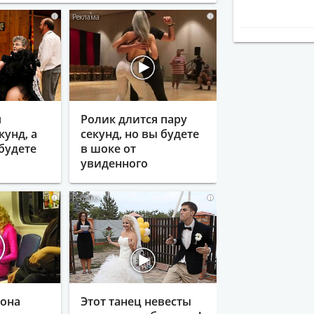
i
i
я
Ролик длится пару
кунд, а
секунд, но вы будете
будете
в шоке от
увиденного
i
i
гона
Этот танец невесты