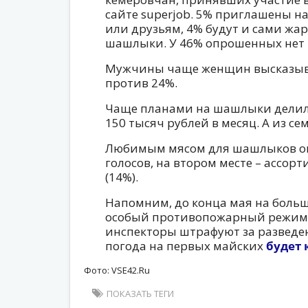
сайте superjob. 5% приглашены 
или друзьям, 4% будут и сами жари
шашлыки. У 46% опрошенных нет
Мужчины чаще женщин высказыва
против 24%.
Чаще планами на шашлыки делилис
150 тысяч рублей в месяц. А из сем
Любимым мясом для шашлыков ок
голосов, на втором месте – ассорти
(14%).
Напомним, до конца мая на больш
особый противопожарный режим, 
инспекторы штрафуют за разведе
погода на первых майских
будет
Фото: VSE42.Ru
ПОКАЗАТЬ ТЕГИ