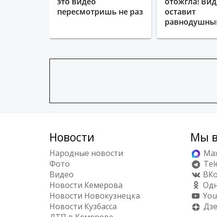
это видео
отожгла! Вид
пересмотришь не раз
оставит
равнодушн
Новости
Мы в
Народные новости
Ma
Фото
Tel
Видео
ВКо
Новости Кемерова
Одн
Новости Новокузнецка
You
Новости Кузбасса
Дз
ДТП в Кемерове