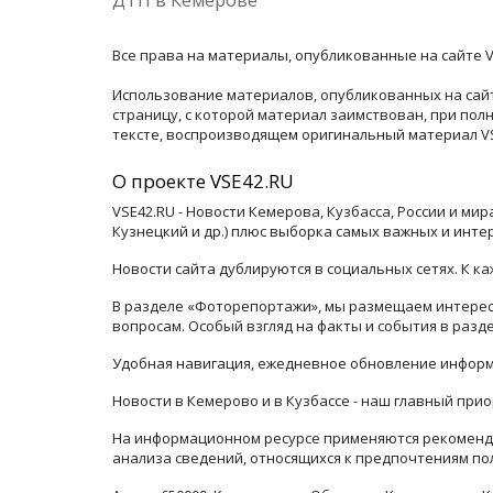
Все права на материалы, опубликованные на сайте V
Использование материалов, опубликованных на сайт
страницу, с которой материал заимствован, при по
тексте, воспроизводящем оригинальный материал VSE
О проекте VSE42.RU
VSE42.RU - Новости Кемерова, Кузбасса, России и ми
Кузнецкий и др.) плюс выборка самых важных и инте
Новости сайта дублируются в социальных сетях. К 
В разделе «Фоторепортажи», мы размещаем интересн
вопросам. Особый взгляд на факты и события в раз
Удобная навигация, ежедневное обновление информ
Новости в Кемерово и в Кузбассе - наш главный прио
На информационном ресурсе применяются рекоменда
анализа сведений, относящихся к предпочтениям по