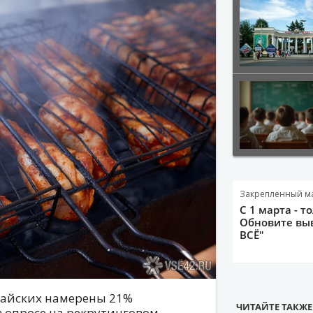
Закрепленный м
С 1 марта - т
Обновите выв
ВСЁ"
майских намерены 21%
ЧИТАЙТЕ ТАКЖЕ
 опросе на рекрутинговом