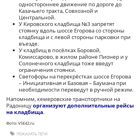
одностороннее движение по дороге до
Казачьего тракта, Совхозной и
Центральной.
У Кировского кладбища №3 запретят
стоянку вдоль шоссе Егорова со стороны
кладбища и с левой стороны парковки при
въезде.
У кладбищ в посёлках Боровой,
Комиссарово, в жилом районе Пионер и у
Солонечного кладбища тоже введут
ограничения стоянки.
Светофоры на перекрёстках шоссе Егорова
– Инициативная и Базовая – Баумана при
необходимости переведут в ручной режим.
Напомним, кемеровские транспортники на
Радоницу
организуют дополнительные рейсы
на кладбища
.
Фото: VSE42.ru
ПОКАЗАТЬ ТЕГИ