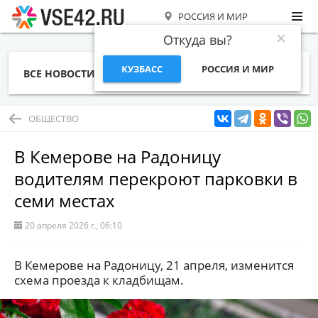
РОССИЯ И МИР
Откуда вы?
КУЗБАСС
РОССИЯ И МИР
ВСЕ НОВОСТИ
СТАТЬИ
ТЕМЫ
ФОТО
СПЕЦПРОЕКТЫ
РАБОТА И ДЕНЬГИ
ОБЩЕСТВО
В Кемерове на Радоницу
водителям перекроют парковки в
семи местах
20 апреля 2026 г., 06:10
В Кемерове на Радоницу, 21 апреля, изменится
схема проезда к кладбищам.