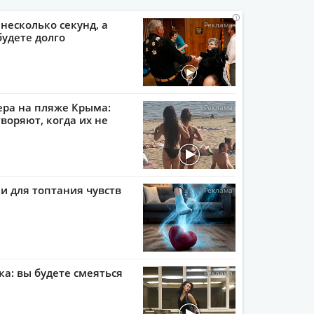
i
i
i
i
 несколько секунд, а
будете долго
ера на пляже Крыма:
воряют, когда их не
и для топтания чувств
ка: вы будете смеяться