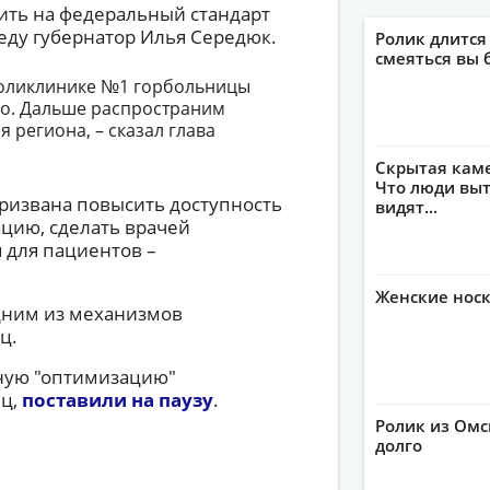
ить на федеральный стандарт
реду губернатор Илья Середюк.
Ролик длится
смеяться вы 
 поликлинике №1 горбольницы
о. Дальше распространим
 региона, – сказал глава
Скрытая кам
Что люди выт
призвана повысить доступность
видят...
цию, сделать врачей
 для пациентов –
Женские носк
дним из механизмов
ц.
ную "оптимизацию"
иц,
поставили на паузу
.
Ролик из Омс
долго