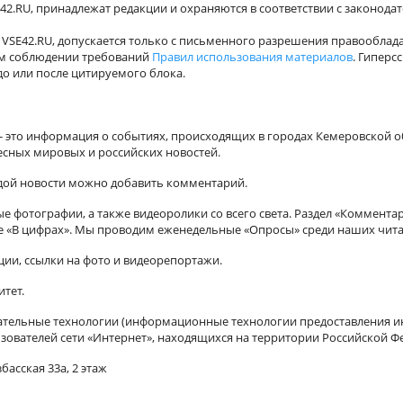
42.RU, принадлежат редакции и охраняются в соответствии с законода
VSE42.RU, допускается только с письменного разрешения правооблада
ном соблюдении требований
Правил использования материалов
. Гиперс
о или после цитируемого блока.
а - это информация о событиях, происходящих в городах Кемеровской о
есных мировых и российских новостей.
ждой новости можно добавить комментарий.
 фотографии, а также видеоролики со всего света. Раздел «Коммента
ле «В цифрах». Мы проводим еженедельные «Опросы» среди наших чита
ии, ссылки на фото и видеорепортажи.
итет.
ельные технологии (информационные технологии предоставления ин
зователей сети «Интернет», находящихся на территории Российской Ф
басская 33а, 2 этаж