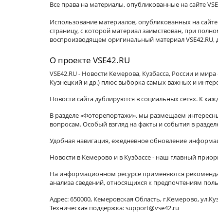
Все права на материалы, опубликованные на сайте VSE
Использование материалов, опубликованных на сайте 
страницу, с которой материал заимствован, при пол
воспроизводящем оригинальный материал VSE42.RU, д
О проекте VSE42.RU
VSE42.RU - Новости Кемерова, Кузбасса, России и мир
Кузнецкий и др.) плюс выборка самых важных и интер
Новости сайта дублируются в социальных сетях. К ка
В разделе «Фоторепортажи», мы размещаем интересные
вопросам. Особый взгляд на факты и события в разде
Удобная навигация, ежедневное обновление информац
Новости в Кемерово и в Кузбассе - наш главный приор
На информационном ресурсе применяются рекомендат
анализа сведений, относящихся к предпочтениям поль
Адрес: 650000, Кемеровская Область, г.Кемерово, ул.Куз
Техническая поддержка: support@vse42.ru