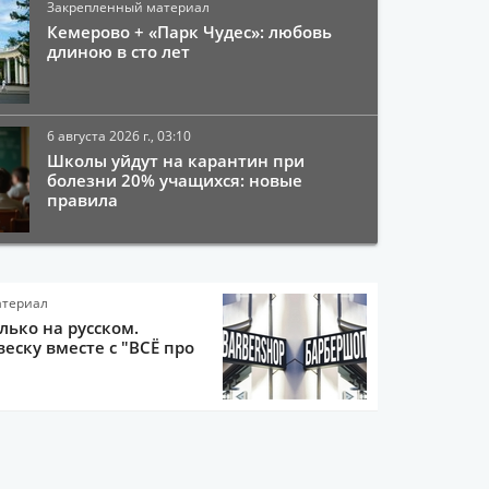
Закрепленный материал
Кемерово + «Парк Чудес»: любовь
длиною в сто лет
6 августа 2026 г., 03:10
Школы уйдут на карантин при
болезни 20% учащихся: новые
правила
атериал
олько на русском.
еску вместе с "ВСЁ про