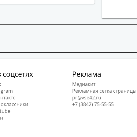
 соцсетях
Реклама
x
Медиакит
egram
Рекламная сетка страницы
нтакте
pr@vse42.ru
оклассники
+7 (3842) 75-55-55
tube
н