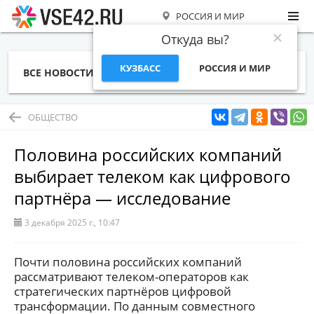
РОССИЯ И МИР
Откуда вы?
КУЗБАСС
РОССИЯ И МИР
ВСЕ НОВОСТИ
СТАТЬИ
ТЕМЫ
ФОТО
СПЕЦПРОЕКТЫ
РАБОТА И ДЕНЬГИ
ОБЩЕСТВО
Половина российских компаний
выбирает телеком как цифрового
партнёра — исследование
3 декабря 2025 г., 10:47
Почти половина российских компаний
рассматривают телеком-операторов как
стратегических партнёров цифровой
трансформации. По данным совместного