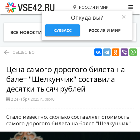
РОССИЯ И МИР
Откуда вы?
КУЗБАСС
РОССИЯ И МИР
ВСЕ НОВОСТИ
СТАТЬИ
ТЕМЫ
ФОТО
СПЕЦПРОЕКТЫ
РАБОТА И ДЕНЬГИ
ОБЩЕСТВО
Цена самого дорогого билета на
балет "Щелкунчик" составила
десятки тысяч рублей
2 декабря 2025 г., 09:40
Стало известно, сколько составляет стоимость
самого дорогого билета на балет "Щелкунчик".