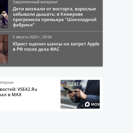
Закрепленный материал
Дети визжали от восторга, взрослые
забывали дышать: в Кемерове
прогремела премьера "Шоколадной
фабрики"
5 августа 2026 г., 03:06
Юрист оценил шансы на запрет Apple
в РФ после дела ФАС
атериал
остей: VSE42.Ru
нал в MAX