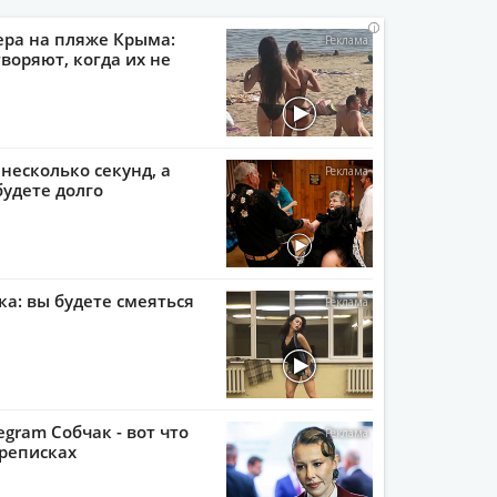
i
i
i
i
ера на пляже Крыма:
воряют, когда их не
 несколько секунд, а
будете долго
ка: вы будете смеяться
egram Собчак - вот что
реписках