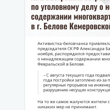
Активистка-беловчанка привлекл
председателя СК РФ Александра Ба
ноября, распорядился предостави
о ненадлежащем содержании мно
Февральской в Белове.
– С августа текущего года подва
года постройки затоплено из-за 
регулярных прорывов на инженер
разрушению несущих конструкций,
На то же самое жалуются жители 
никаких мер не принимают.