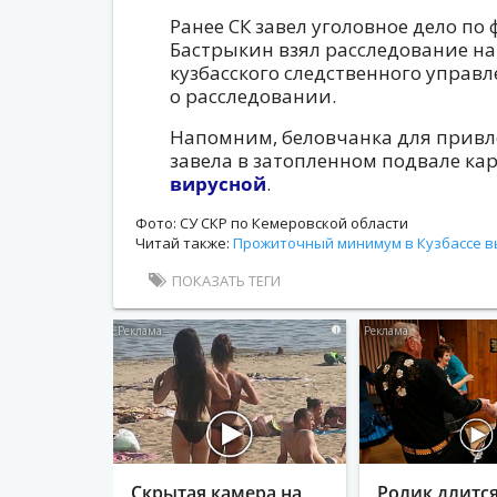
Ранее СК завел уголовное дело по 
Бастрыкин взял расследование на 
кузбасского следственного управ
о расследовании.
Напомним, беловчанка для привл
завела в затопленном подвале ка
вирусной
.
Фото: СУ СКР по Кемеровской области
Читай также:
Прожиточный минимум в Кузбассе в
ПОКАЗАТЬ ТЕГИ
i
Скрытая камера на
Ролик длитс