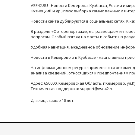
VSE42.RU - Новости Кемерова, Кузбасса, России и ми
Кузнецкий и др.) плюс выборка самых важных и инте
Новости сайта дублируются в социальных сетях. К 
В разделе «Фоторепортажи», мы размещаем интересн
вопросам. Особый взгляд на факты и события в раз
Удобная навигация, ежедневное обновление информ
Новости в Кемерово и в Кузбассе - наш главный прио
На информационном ресурсе применяются рекоменда
анализа сведений, относящихся к предпочтениям по
Адрес: 650000, Кемеровская Область, г.Кемерово, ул.К
Техническая поддержка: support@vse42.ru
Для лиц старше 18 лет.