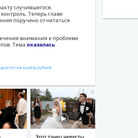
факту случившегося,
контроль. Теперь главе
ления поручено отчитаться
ечения внимания к проблеме
рпов. Тема
оказалась
ырастет на тысячу рублей
i
i
я
Этот танец невесты