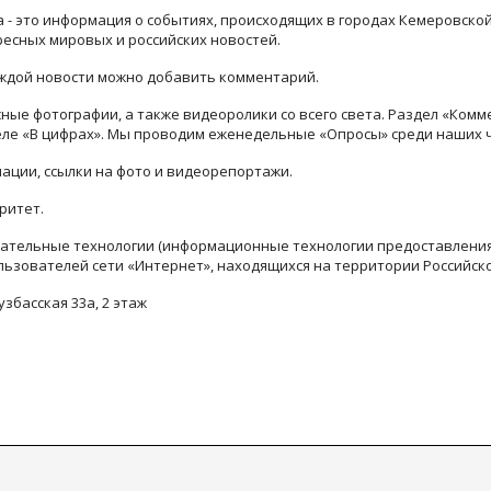
ра - это информация о событиях, происходящих в городах Кемеровско
ресных мировых и российских новостей.
каждой новости можно добавить комментарий.
ые фотографии, а также видеоролики со всего света. Раздел «Комм
деле «В цифрах». Мы проводим еженедельные «Опросы» среди наших 
ации, ссылки на фото и видеорепортажи.
ритет.
тельные технологии (информационные технологии предоставления 
льзователей сети «Интернет», находящихся на территории Российск
узбасская 33а, 2 этаж