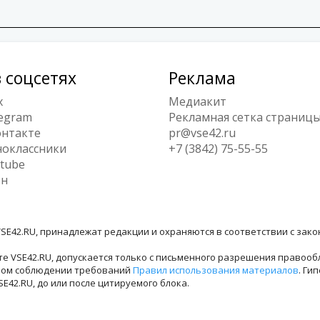
 соцсетях
Реклама
x
Медиакит
egram
Рекламная сетка страниц
нтакте
pr@vse42.ru
оклассники
+7 (3842) 75-55-55
tube
ен
SE42.RU, принадлежат редакции и охраняются в соответствии с зак
е VSE42.RU, допускается только с письменного разрешения правооб
лном соблюдении требований
Правил использования материалов
. Ги
42.RU, до или после цитируемого блока.