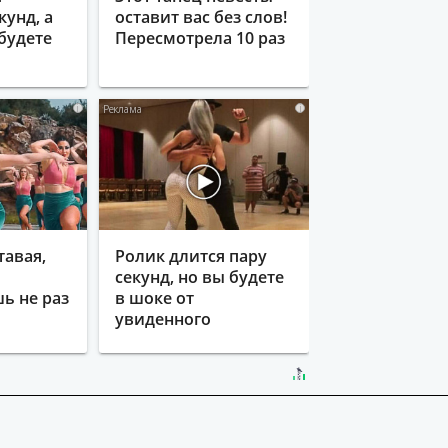
кунд, а
оставит вас без слов!
будете
Пересмотрела 10 раз
i
i
тавая,
Ролик длится пару
секунд, но вы будете
ь не раз
в шоке от
увиденного