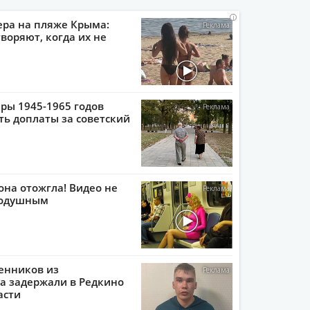
i
i
i
i
ера на пляже Крыма:
воряют, когда их не
ры 1945-1965 годов
ть доплаты за советский
она отожгла! Видео не
нодушным
енников из
а задержали в Редкино
асти