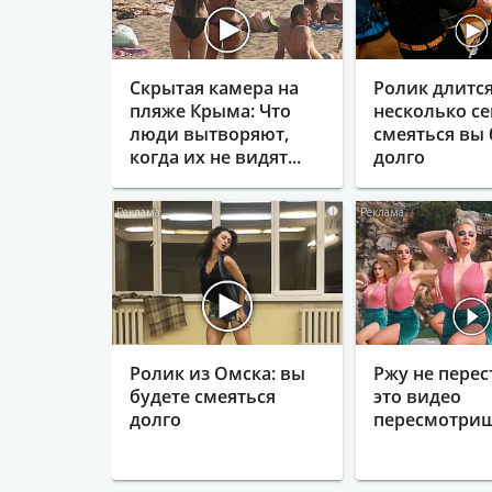
Скрытая камера на
Ролик длитс
пляже Крыма: Что
несколько се
люди вытворяют,
смеяться вы 
когда их не видят...
долго
i
Ролик из Омска: вы
Ржу не перес
будете смеяться
это видео
долго
пересмотриш