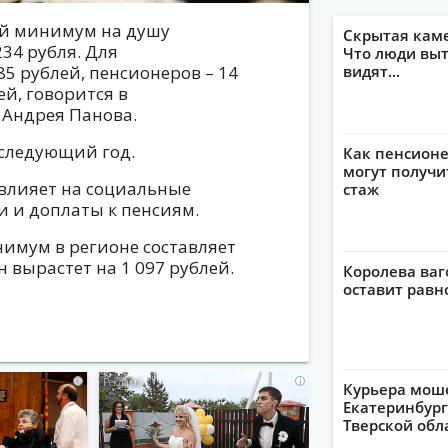
ый минимум на душу
Скрытая кам
234 рубля. Для
Что люди выт
85 рублей, пенсионеров – 14
видят...
ей, говорится в
 Андрея Панова.
 следующий год.
Как пенсионе
могут получи
влияет на социальные
стаж
и и доплаты к пенсиям.
имум в регионе составляет
он вырастет на 1 097 рублей.
Королева ваг
оставит рав
i
i
Курьера мош
Екатеринбург
Тверской обл