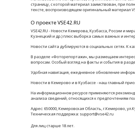
страницу, с которой материал заимствован, при по
тексте, воспроизводящем оригинальный материал VSE
О проекте VSE42.RU
VSE42.RU - Новости Кемерова, Кузбасса, России и ми
Кузнецкий и др.) плюс выборка самых важных и инте
Новости сайта дублируются в социальных сетях. К 
В разделе «Фоторепортажи», мы размещаем интересн
вопросам. Особый взгляд на факты и события в раз
Удобная навигация, ежедневное обновление информ
Новости в Кемерово и в Кузбассе - наш главный прио
На информационном ресурсе применяются рекоменда
анализа сведений, относящихся к предпочтениям по
Адрес: 650000, Кемеровская Область, г.Кемерово, ул.К
Техническая поддержка: support@vse42.ru
Для лиц старше 18 лет.