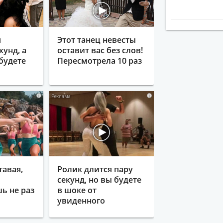
я
Этот танец невесты
кунд, а
оставит вас без слов!
будете
Пересмотрела 10 раз
i
i
тавая,
Ролик длится пару
секунд, но вы будете
ь не раз
в шоке от
увиденного