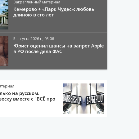
Закрепленный материал
Кемерово + «Парк Чудес»: любовь
длиною в сто лет
5 августа 2026 г., 03:06
Юрист оценил шансы на запрет Apple
в РФ после дела ФАС
атериал
олько на русском.
еску вместе с "ВСЁ про