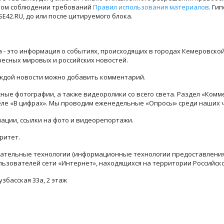
лном соблюдении требований
Правил использования материалов
. Ги
42.RU, до или после цитируемого блока.
ра - это информация о событиях, происходящих в городах Кемеровско
ресных мировых и российских новостей.
каждой новости можно добавить комментарий.
ые фотографии, а также видеоролики со всего света. Раздел «Комм
деле «В цифрах». Мы проводим еженедельные «Опросы» среди наших 
ации, ссылки на фото и видеорепортажи.
ритет.
тельные технологии (информационные технологии предоставления 
льзователей сети «Интернет», находящихся на территории Российск
узбасская 33а, 2 этаж