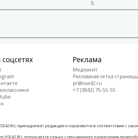
 соцсетях
Реклама
x
Медиакит
egram
Рекламная сетка страниц
нтакте
pr@vse42.ru
оклассники
+7 (3842) 75-55-55
tube
ен
SE42.RU, принадлежат редакции и охраняются в соответствии с зак
е VSE42.RU, допускается только с письменного разрешения правооб