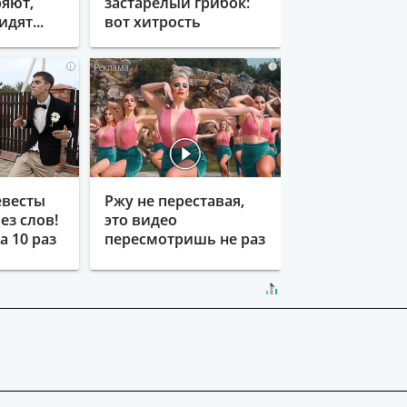
яют,
застарелый грибок:
идят...
вот хитрость
i
i
евесты
Ржу не переставая,
ез слов!
это видео
 10 раз
пересмотришь не раз