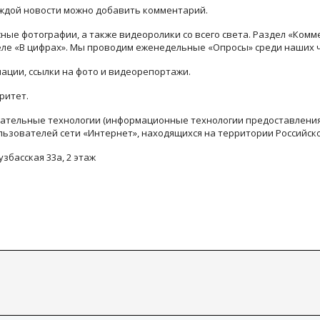
каждой новости можно добавить комментарий.
ые фотографии, а также видеоролики со всего света. Раздел «Комм
деле «В цифрах». Мы проводим еженедельные «Опросы» среди наших 
ации, ссылки на фото и видеорепортажи.
ритет.
тельные технологии (информационные технологии предоставления 
льзователей сети «Интернет», находящихся на территории Российск
узбасская 33а, 2 этаж