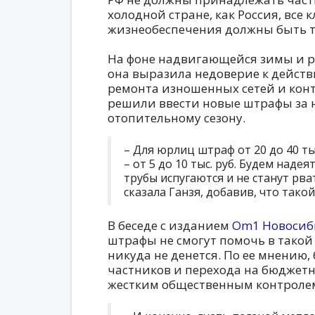
холодной стране, как Россия, все
жизнеобеспечения должны быть т
На фоне надвигающейся зимы и р
она выразила недоверие к действ
ремонта изношенных сетей и кон
решили ввести новые штрафы за 
отопительному сезону.
– Для юрлиц штраф от 20 до 40 ты
– от 5 до 10 тыс. руб. Будем наде
трубы испугаются и не станут рва
сказала Ганзя, добавив, что так
В беседе с изданием
Om1 Новосиб
штрафы не смогут помочь в такой
никуда не денется. По ее мнению, 
частников и перехода на бюджет
жестким общественным контролем