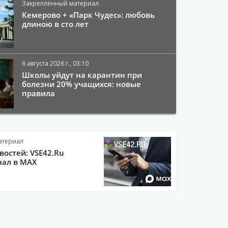
Закрепленный материал
Кемерово + «Парк Чудес»: любовь
длиною в сто лет
6 августа 2026 г., 03:10
Школы уйдут на карантин при
болезни 20% учащихся: новые
правила
атериал
остей: VSE42.Ru
нал в MAX