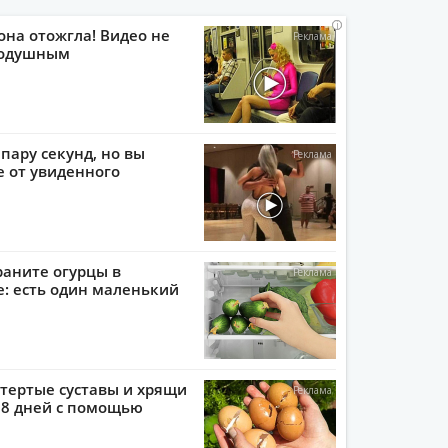
i
i
i
i
она отожгла! Видео не
нодушным
пару секунд, но вы
е от увиденного
раните огурцы в
: есть один маленький
тертые суставы и хрящи
 8 дней с помощью