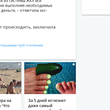
й из системы ЖКХ все
, не выполняя необходимых
деньги, – отметила экс-
ут происходить, заключила
 порывами труб отопления.
i
i
ера на
За 5 дней исчезнет
: Что
даже самый