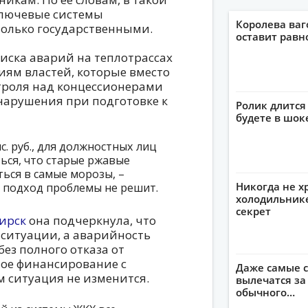
 ключевые системы
Королева ваг
олько государственными.
оставит рав
иска аварий на теплотрассах
иям властей, которые вместо
троля над концессионерами
нарушения при подготовке к
Ролик длится 
будете в шок
с. руб., для должностных лиц
яться, что старые ржавые
ться в самые морозы, –
Никогда не х
ой подход проблемы не решит.
холодильнике
секрет
ирск
она подчеркнула, что
 ситуации, а аварийность
без полного отказа от
ное финансирование с
Даже самые с
 ситуация не изменится.
вылечатся за
обычного…