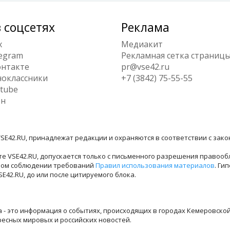
 соцсетях
Реклама
x
Медиакит
egram
Рекламная сетка страниц
нтакте
pr@vse42.ru
оклассники
+7 (3842) 75-55-55
tube
ен
SE42.RU, принадлежат редакции и охраняются в соответствии с зак
е VSE42.RU, допускается только с письменного разрешения правооб
лном соблюдении требований
Правил использования материалов
. Ги
42.RU, до или после цитируемого блока.
ра - это информация о событиях, происходящих в городах Кемеровско
ресных мировых и российских новостей.