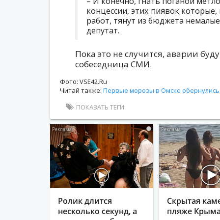
– И конечно, гнать поганой метло
концессии, этих пиявок которые
работ, тянут из бюджета немалые 
депутат.
Пока это не случится, аварии буд
собеседница СМИ.
Фото: VSE42.Ru
Читай также:
Первые морозы в Омске обернулись
ПОКАЗАТЬ ТЕГИ
i
Ролик длится
Скрытая кам
несколько секунд, а
пляже Крыма