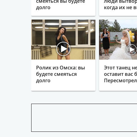
смеяться вы будете
люди вытвор
долго
когда их не в
i
Ролик из Омска: вы
Этот танец н
будете смеяться
оставит вас б
долго
Пересмотрела