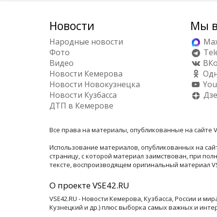
Новости
Мы в
Народные новости
Ma
Фото
Tel
Видео
ВКо
Новости Кемерова
Одн
Новости Новокузнецка
You
Новости Кузбасса
Дз
ДТП в Кемерове
Все права на материалы, опубликованные на сайте V
Использование материалов, опубликованных на сайт
страницу, с которой материал заимствован, при по
тексте, воспроизводящем оригинальный материал VSE
О проекте VSE42.RU
VSE42.RU - Новости Кемерова, Кузбасса, России и ми
Кузнецкий и др.) плюс выборка самых важных и инте