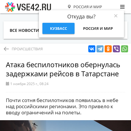
РОССИЯ И МИР
Откуда вы?
КУЗБАСС
РОССИЯ И МИР
ВСЕ НОВОСТИ
СТАТЬИ
ТЕМЫ
ФОТО
СПЕЦПРОЕКТЫ
РАБОТА И ДЕНЬГИ
ПРОИСШЕСТВИЯ
Атака беспилотников обернулась
задержками рейсов в Татарстане
1 ноября 2025 г., 08:24
Почти сотня беспилотников появилась в небе
над российскими регионами. Это привело к
вводу ограничений на полеты.