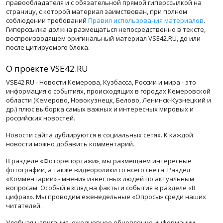
правообладателя и с обязательной прямой гиперссылкой на
страницу, с которой материал заимствован, при полном
соблюдении требований
Правил использования материалов
.
Гиперссылка должна размещаться непосредственно в тексте,
воспроизводящем оригинальный материал VSE42.RU, до или
после цитируемого блока.
О проекте VSE42.RU
VSE42.RU - Новости Кемерова, Кузбасса, России и мира - это
информация о событиях, происходящих в городах Кемеровской
области (Кемерово, Новокузнецк, Белово, Ленинск-Кузнецкий и
др.) плюс выборка самых важных и интересных мировых и
российских новостей.
Новости сайта дублируются в социальных сетях. К каждой
новости можно добавить комментарий.
В разделе «Фоторепортажи», мы размещаем интересные
фотографии, а также видеоролики со всего света. Раздел
«Комментарии» - мнения известных людей по актуальным
вопросам. Особый взгляд на факты и события в разделе «В
цифрах». Мы проводим еженедельные «Опросы» среди наших
читателей.
Удобная навигация, ежедневное обновление информации,