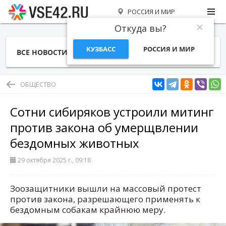
РОССИЯ И МИР
Откуда вы?
КУЗБАСС
РОССИЯ И МИР
ВСЕ НОВОСТИ
СТАТЬИ
ТЕМЫ
ФОТО
СПЕЦПРОЕКТЫ
РАБОТА И ДЕНЬГИ
ОБЩЕСТВО
Сотни сибиряков устроили митинг
против закона об умерщвлении
бездомных животных
29 октября 2025 г., 09:18
Зоозащитники вышли на массовый протест
против закона, разрешающего применять к
бездомным собакам крайнюю меру.