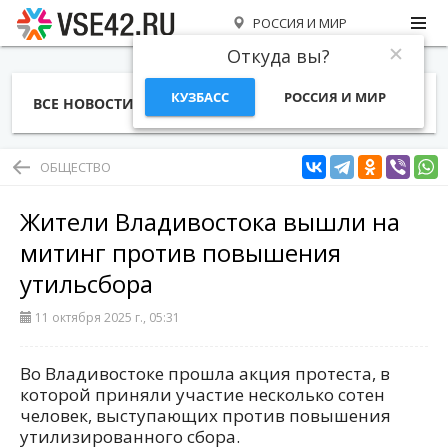
РОССИЯ И МИР
Откуда вы?
КУЗБАСС
РОССИЯ И МИР
ВСЕ НОВОСТИ
СТАТЬИ
ТЕМЫ
ФОТО
СПЕЦПРОЕКТЫ
РАБОТА И ДЕНЬГИ
ОБЩЕСТВО
Жители Владивостока вышли на
митинг против повышения
утильсбора
11 октября 2025 г., 05:31
Во Владивостоке прошла акция протеста, в
которой приняли участие несколько сотен
человек, выступающих против повышения
утилизированного сбора.