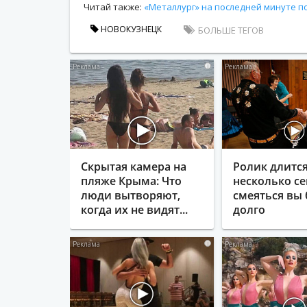
Читай также:
«Металлург» на последней минуте п
НОВОКУЗНЕЦК
БОЛЬШЕ ТЕГОВ
i
Скрытая камера на
Ролик длитс
пляже Крыма: Что
несколько се
люди вытворяют,
смеяться вы 
когда их не видят...
долго
i