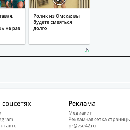
тавая,
Ролик из Омска: вы
будете смеяться
ь не раз
долго
 соцсетях
Реклама
x
Медиакит
egram
Рекламная сетка страниц
нтакте
pr@vse42.ru