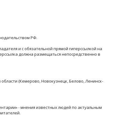
онодательством РФ.
ладателя и с обязательной прямой гиперссылкой на
перссылка должна размещаться непосредственно в
й области (Кемерово, Новокузнецк, Белово, Ленинск-
ентарии» - мнения известных людей по актуальным
читателей.