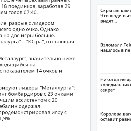
 18 поединков, заработав 29
Скрытая кам
м голов 67:46.
Что люди выт
видят...
ие, разрыв с лидером
сего одно очко. Однако
 на две игры больше.
ллурга" – "Югра", отстающая
Взломали Tel
нашлось в пе
Металлург", значительно ниже
аходящийся на
с показателем 14 очков и
Никогда не х
холодильнике
ируют лидеры "Металлурга":
секрет
нг бомбардиров с 23 очками,
чшим ассистентом с 20
ребалин одержал
продемонстрировав игру с
Королева ваг
1,9%.
оставит рав