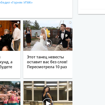
обедил «Горняк-УГМК»
i
i
я
Этот танец невесты
кунд, а
оставит вас без слов!
будете
Пересмотрела 10 раз
i
i