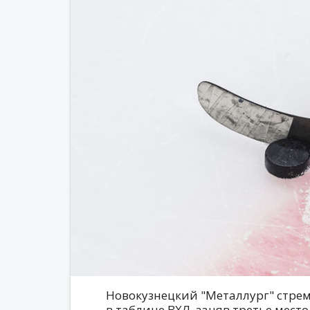
Новокузнецкий "Металлург" стре
в таблице ВХЛ, заняв третье мест