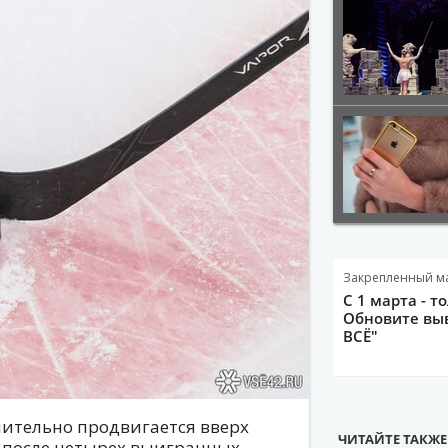
Закрепленный м
С 1 марта - т
Обновите выв
ВСЁ"
мительно продвигается вверх
ЧИТАЙТЕ ТАКЖЕ
о после четырех выигранных