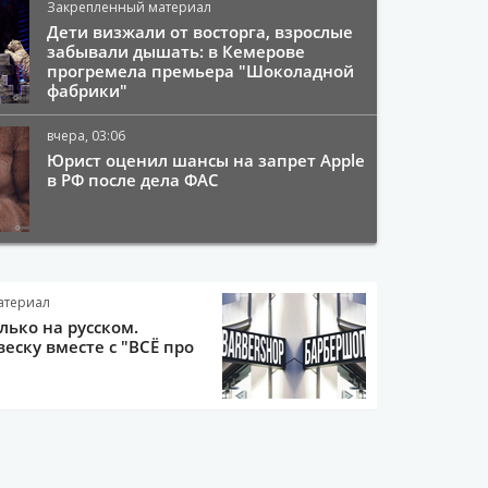
Закрепленный материал
Дети визжали от восторга, взрослые
забывали дышать: в Кемерове
прогремела премьера "Шоколадной
фабрики"
вчера, 03:06
Юрист оценил шансы на запрет Apple
в РФ после дела ФАС
атериал
олько на русском.
еску вместе с "ВСЁ про