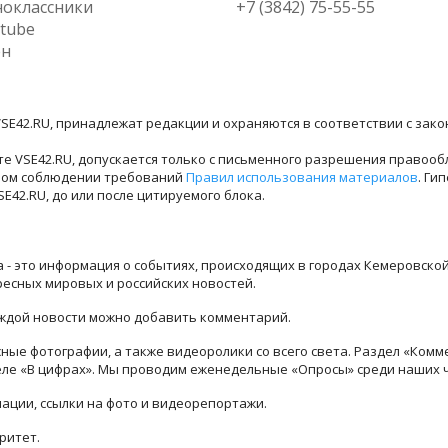
оклассники
+7 (3842) 75-55-55
tube
ен
SE42.RU, принадлежат редакции и охраняются в соответствии с зак
е VSE42.RU, допускается только с письменного разрешения правооб
лном соблюдении требований
Правил использования материалов
. Ги
42.RU, до или после цитируемого блока.
ра - это информация о событиях, происходящих в городах Кемеровско
ресных мировых и российских новостей.
каждой новости можно добавить комментарий.
ые фотографии, а также видеоролики со всего света. Раздел «Комм
деле «В цифрах». Мы проводим еженедельные «Опросы» среди наших 
ации, ссылки на фото и видеорепортажи.
ритет.