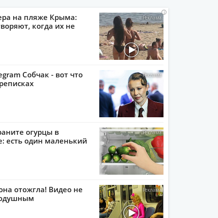
i
i
i
i
ера на пляже Крыма:
воряют, когда их не
egram Собчак - вот что
реписках
раните огурцы в
: есть один маленький
она отожгла! Видео не
нодушным