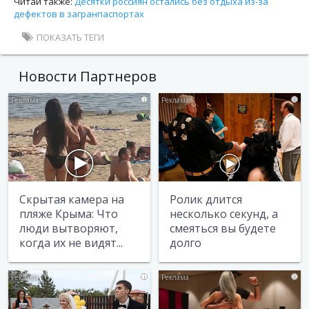
Читай также:
Десятки россиян остались без отдыха из-за
дефектов в загранпаспортах
ПОКАЗАТЬ ТЕГИ
Новости Партнеров
i
i
Скрытая камера на
Ролик длится
пляже Крыма: Что
несколько секунд, а
люди вытворяют,
смеяться вы будете
когда их не видят...
долго
i
i