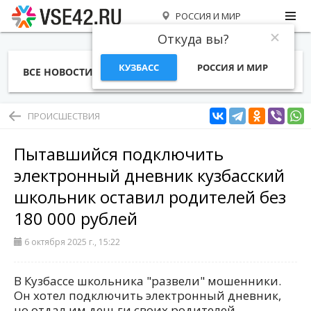
РОССИЯ И МИР
Откуда вы?
КУЗБАСС
РОССИЯ И МИР
ВСЕ НОВОСТИ
СТАТЬИ
ТЕМЫ
ФОТО
СПЕЦПРОЕКТЫ
РАБОТА И ДЕНЬГИ
ПРОИСШЕСТВИЯ
Пытавшийся подключить
электронный дневник кузбасский
школьник оставил родителей без
180 000 рублей
6 октября 2025 г., 15:22
В Кузбассе школьника "развели" мошенники.
Он хотел подключить электронный дневник,
но отдал им деньги своих родителей.